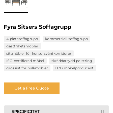
Fyra Sitsers Soffagrupp
4-platssoffagrupp
kommersiell soffagrupp
gästfrihetsmöbler
sittmöbler för kontorsväntkorridorer
ISO-certifierad möbel
skräddarsydd polstring
grossist för bulkmöbler
B2B möbelproducent
Get a Free Quote
SPECIFICITET