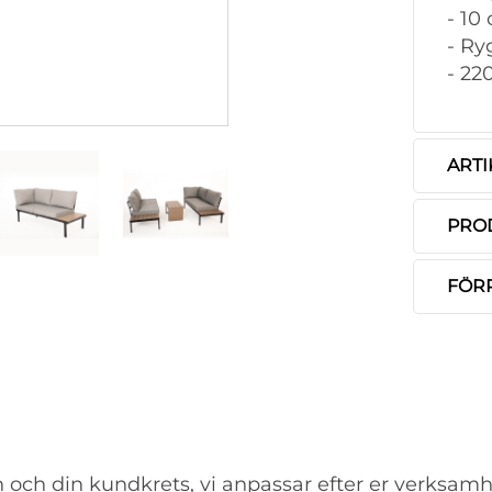
- 10
- Ry
- 22
ARTI
PRO
FÖR
 och din kundkrets, vi anpassar efter er verksamh