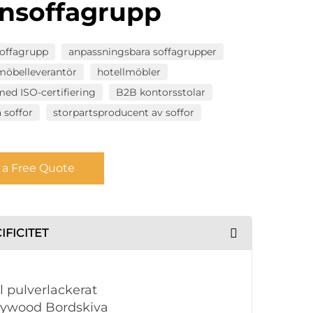
nsoffagrupp
offagrupp
anpassningsbara soffagrupper
möbelleverantör
hotellmöbler
ed ISO-certifiering
B2B kontorsstolar
a soffor
storpartsproducent av soffor
 a Free Quote
IFICITET
ål pulverlackerat
lywood Bordskiva