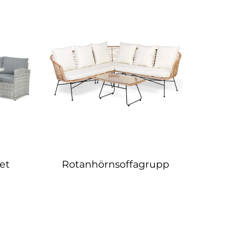
et
Rotanhörnsoffagrupp
R