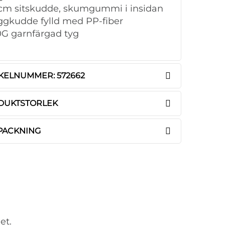
 cm sitskudde, skumgummi i insidan
ggkudde fylld med PP-fiber
0G garnfärgad tyg
KELNUMMER: 572662
DUKTSTORLEK
PACKNING
et.