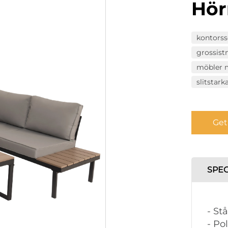
Hör
kontorss
grossist
möbler m
slitstark
Get
SPEC
- St
- Po