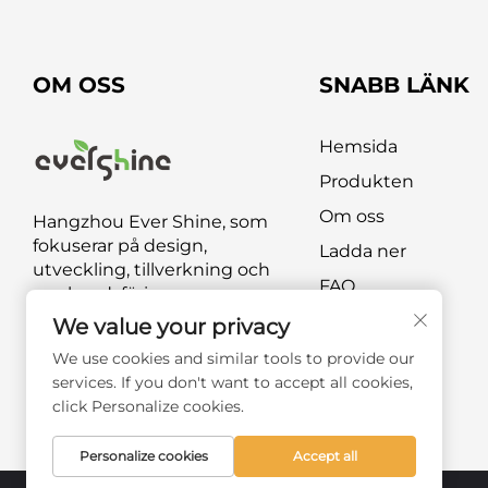
OM OSS
SNABB LÄNK
Hemsida
Produkten
Om oss
Hangzhou Ever Shine, som
fokuserar på design,
Ladda ner
utveckling, tillverkning och
FAQ
marknadsföring av
utomhusmöbler och
Kontakta oss
We value your privacy
produkter för utomhusfritid.
We use cookies and similar tools to provide our
services. If you don't want to accept all cookies,
click Personalize cookies.
Personalize cookies
Accept all