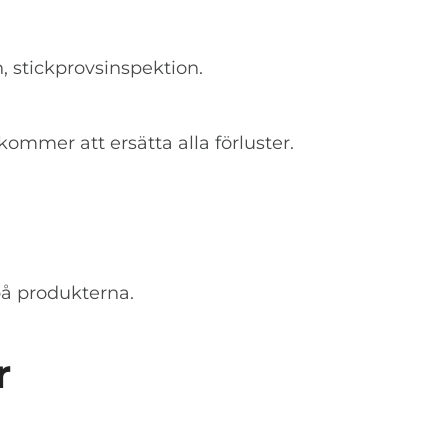
, stickprovsinspektion.
mmer att ersätta alla förluster.
 på produkterna.
r