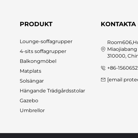
PRODUKT
KONTAKTA
Lounge-soffagrupper
Room606,Hua
Miaojiabang
4-sits soffagrupper
310000, Chi
Balkongmöbel
+86-1560652
Matplats
[email prote
Solsängar
Hängande Trädgårdsstolar
Gazebo
Umbrellor