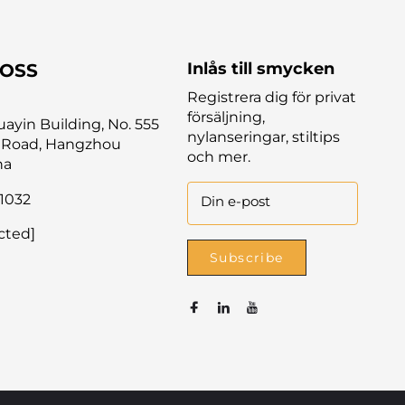
Inlås till smycken
 OSS
Registrera dig för privat
försäljning,
yin Building, No. 555
nylanseringar, stiltips
 Road, Hangzhou
och mer.
na
1032
Din e-post
cted]
Subscribe