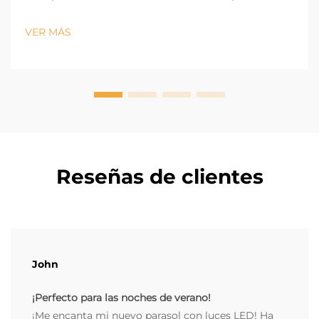
nos preguntan si se puede usar una sombrilla de
jardín junto con gazebos para proporcionar aún más
VER MÁS
sombra. ¡Absolutamente! Dado que las sombrillas
para patios exteriores son fácilmente móviles y
ajustables, ellas fil...
Reseñas de clientes
John
¡Perfecto para las noches de verano!
¡Me encanta mi nuevo parasol con luces LED! Ha