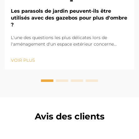
Les parasols de jardin peuvent-ils être
utilisés avec des gazebos pour plus d'ombre
?
L'une des questions les plus délicates lors de
l'aménagement d'un espace extérieur concerne
l'ombrage. Beaucoup de personnes nous demandent
si un parasol de jardin peut être utilisé avec des
VOIR PLUS
gazebos afin de bénéficier d'une ombre accrue.
Absolument ! Étant donné que les parasols pour
terrasses extérieures sont facilement déplaçables et
réglables, ils s'adapt...
Avis des clients