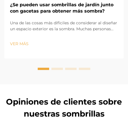
¿Se pueden usar sombrillas de jardín junto
con gacetas para obtener más sombra?
Una de las cosas más difíciles de considerar al diseñar
un espacio exterior es la sombra. Muchas personas
nos preguntan si se puede usar una sombrilla de
jardín junto con gazebos para proporcionar aún más
VER MÁS
sombra. ¡Absolutamente! Dado que las sombrillas
para patios exteriores son fácilmente móviles y
ajustables, ellas fil...
Opiniones de clientes sobre
nuestras sombrillas