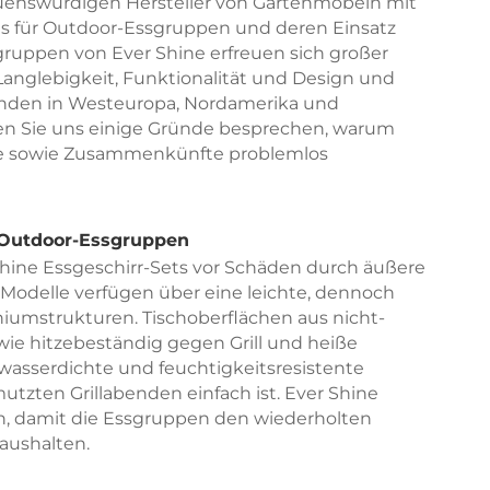
trauenswürdigen Hersteller von Gartenmöbeln mit
nis für Outdoor-Essgruppen und deren Einsatz
gruppen von Ever Shine erfreuen sich großer
Langlebigkeit, Funktionalität und Design und
unden in Westeuropa, Nordamerika und
sen Sie uns einige Gründe besprechen, warum
ende sowie Zusammenkünfte problemlos
 Outdoor-Essgruppen
Shine Essgeschirr-Sets vor Schäden durch äußere
Modelle verfügen über eine leichte, dennoch
iumstrukturen. Tischoberflächen aus nicht-
owie hitzebeständig gegen Grill und heiße
asserdichte und feuchtigkeitsresistente
tzten Grillabenden einfach ist. Ever Shine
en, damit die Essgruppen den wiederholten
ushalten.