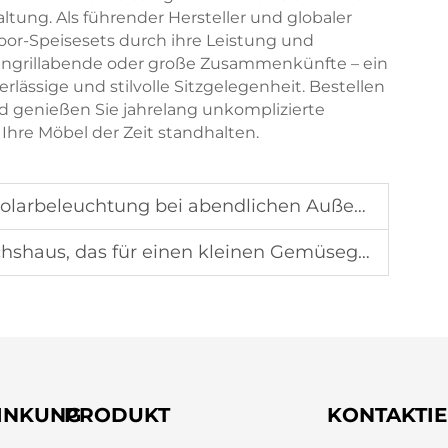
ltung. Als führender Hersteller und globaler
or-Speisesets durch ihre Leistung und
liengrillabende oder große Zusammenkünfte – ein
lässige und stilvolle Sitzgelegenheit. Bestellen
nd genießen Sie jahrelang unkomplizierte
Ihre Möbel der Zeit standhalten.
chtung bei abendlichen Außenbereich-Treffen beliebt?
r einen kleinen Gemüsegarten im Hinterhof geeignet ist?
INKUNG
PRODUKT
KONTAKTIE