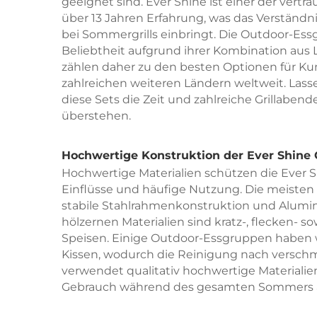
geeignet sind. Ever Shine ist einer der ver
über 13 Jahren Erfahrung, was das Verständ
bei Sommergrills einbringt. Die Outdoor-Ess
Beliebtheit aufgrund ihrer Kombination aus 
zählen daher zu den besten Optionen für K
zahlreichen weiteren Ländern weltweit. Las
diese Sets die Zeit und zahlreiche Grillab
überstehen.
Hochwertige Konstruktion der Ever Shine
Hochwertige Materialien schützen die Ever 
Einflüsse und häufige Nutzung. Die meisten 
stabile Stahlrahmenkonstruktion und Alumin
hölzernen Materialien sind kratz-, flecken- s
Speisen. Einige Outdoor-Essgruppen haben w
Kissen, wodurch die Reinigung nach verschmu
verwendet qualitativ hochwertige Materiali
Gebrauch während des gesamten Sommers a