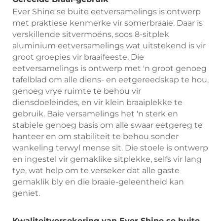
Ever Shine se buite eetversamelings is ontwerp
met praktiese kenmerke vir somerbraaie. Daar is
verskillende sitvermoëns, soos 8-sitplek
aluminium eetversamelings wat uitstekend is vir
groot groepies vir braaifeeste. Die
eetversamelings is ontwerp met 'n groot genoeg
tafelblad om alle diens- en eetgereedskap te hou,
genoeg vrye ruimte te behou vir
diensdoeleindes, en vir klein braaiplekke te
gebruik. Baie versamelings het 'n sterk en
stabiele genoeg basis om alle swaar eetgereg te
hanteer en om stabiliteit te behou sonder
wankeling terwyl mense sit. Die stoele is ontwerp
en ingestel vir gemaklike sitplekke, selfs vir lang
tye, wat help om te verseker dat alle gaste
gemaklik bly en die braaie-geleentheid kan
geniet.
Kwaliteitversekering van Ever Shine se buite