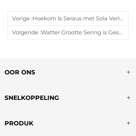
Vorige :
Hoekom Is Seraus met Sola Verligting Gewild vir Aandse Buitemuurse Byeenkomste?
Volgende :
Watter Grootte Sering is Geskik vir 'n Klein Agtertuin Groente Tuin?
OOR ONS
SNELKOPPELING
PRODUK