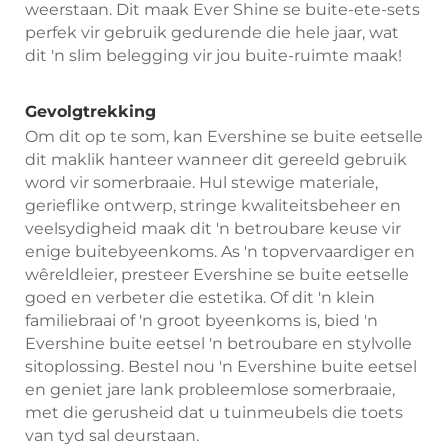
weerstaan. Dit maak Ever Shine se buite-ete-sets
perfek vir gebruik gedurende die hele jaar, wat
dit 'n slim belegging vir jou buite-ruimte maak!
Gevolgtrekking
Om dit op te som, kan Evershine se buite eetselle
dit maklik hanteer wanneer dit gereeld gebruik
word vir somerbraaie. Hul stewige materiale,
gerieflike ontwerp, stringe kwaliteitsbeheer en
veelsydigheid maak dit 'n betroubare keuse vir
enige buitebyeenkoms. As 'n topvervaardiger en
wêreldleier, presteer Evershine se buite eetselle
goed en verbeter die estetika. Of dit 'n klein
familiebraai of 'n groot byeenkoms is, bied 'n
Evershine buite eetsel 'n betroubare en stylvolle
sitoplossing. Bestel nou 'n Evershine buite eetsel
en geniet jare lank probleemlose somerbraaie,
met die gerusheid dat u tuinmeubels die toets
van tyd sal deurstaan.