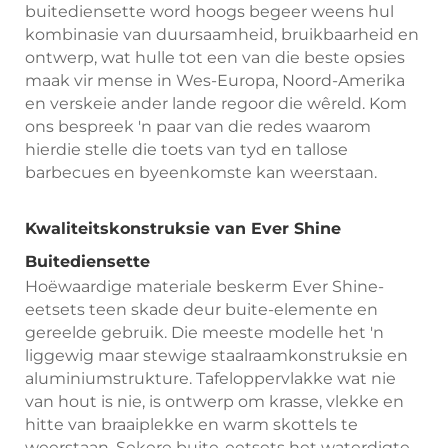
buitediensette word hoogs begeer weens hul
kombinasie van duursaamheid, bruikbaarheid en
ontwerp, wat hulle tot een van die beste opsies
maak vir mense in Wes-Europa, Noord-Amerika
en verskeie ander lande regoor die wêreld. Kom
ons bespreek 'n paar van die redes waarom
hierdie stelle die toets van tyd en tallose
barbecues en byeenkomste kan weerstaan.
Kwaliteitskonstruksie van Ever Shine
Buitediensette
Hoëwaardige materiale beskerm Ever Shine-
eetsets teen skade deur buite-elemente en
gereelde gebruik. Die meeste modelle het 'n
liggewig maar stewige staalraamkonstruksie en
aluminiumstrukture. Tafeloppervlakke wat nie
van hout is nie, is ontwerp om krasse, vlekke en
hitte van braaiplekke en warm skottels te
weerstaan. Sekere buite-eetsets het waterdigte