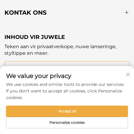
KONTAK ONS
INHOUD VIR JUWELE
Teken aan vir privaatverkope, nuwe lanseringe,
styltippe en meer.
Jou E-pos
We value your privacy
We use cookies and similar tools to provide our services.
Subscribe
If you don't want to accept all cookies, click Personalize
cookies.
Accept all
Copyright © 2025 by Hangzhou Ever Shine Outdoor
Personalize cookies
Products Co.,Ltd. -
Privaatheidsbeleid