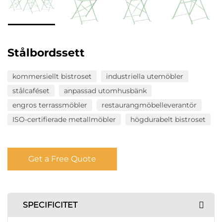
Stålbordssett
kommersiellt bistroset
industriella utemöbler
stålcaféset
anpassad utomhusbänk
engros terrassmöbler
restaurangmöbelleverantör
ISO-certifierade metallmöbler
högdurabelt bistroset
Get a Free Quote
SPECIFICITET