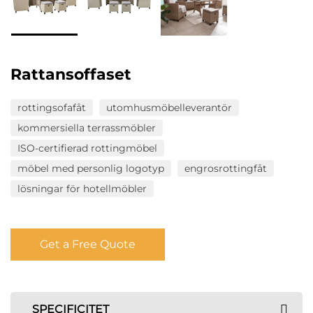
Rattansoffaset
rottingsofafåt
utomhusmöbelleverantör
kommersiella terrassmöbler
ISO-certifierad rottingmöbel
möbel med personlig logotyp
engrosrottingfåt
lösningar för hotellmöbler
Get a Free Quote
SPECIFICITET