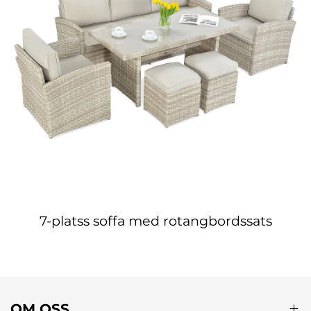
7-platss soffa med rotangbordssats
OM OSS