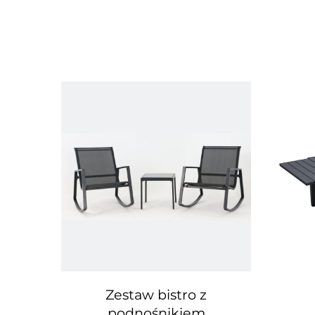
ożny
Zestaw bistro z
podnośnikiem