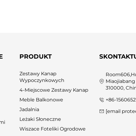
E
PRODUKT
SKONTAKTU
Zestawy Kanap
Room606,Hua
Wypoczynkowych
Miaojiabang
310000, Chi
4-Miejscowe Zestawy Kanap
+86-1560652
Meble Balkonowe
Jadalnia
[email prote
Leżaki Słoneczne
ami
Wiszace Foteliki Ogrodowe