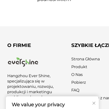
O FIRMIE
SZYBKIE ŁĄCZ
Strona Główna
Produkt
O Nas
Hangzhou Ever Shine,
specjalizująca się w
Pobierz
projektowaniu, rozwoju,
FAQ
produkcji i marketingu
mebli ogrodowych oraz
Skontaktuj się z n
produktów do rekreacji na
We value your privacy
świeżym powietrzu.