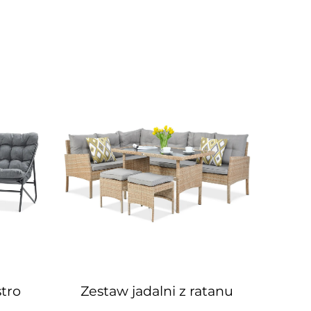
tro
Zestaw jadalni z ratanu
Zes