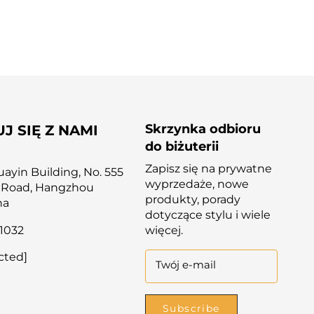
Skrzynka odbioru
J SIĘ Z NAMI
do biżuterii
Zapisz się na prywatne
yin Building, No. 555
wyprzedaże, nowe
 Road, Hangzhou
produkty, porady
na
dotyczące stylu i wiele
1032
więcej.
cted]
Twój e-mail
Subscribe