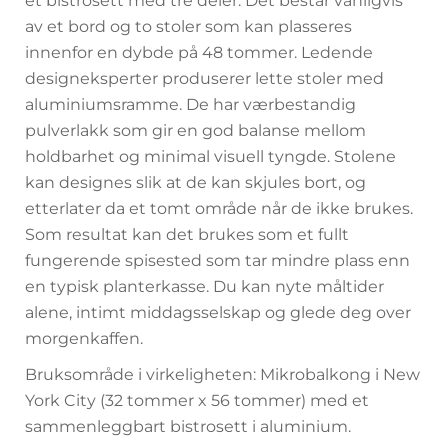
et bistrosett med tre deler. Det består vanligvis
av et bord og to stoler som kan plasseres
innenfor en dybde på 48 tommer. Ledende
designeksperter produserer lette stoler med
aluminiumsramme. De har værbestandig
pulverlakk som gir en god balanse mellom
holdbarhet og minimal visuell tyngde. Stolene
kan designes slik at de kan skjules bort, og
etterlater da et tomt område når de ikke brukes.
Som resultat kan det brukes som et fullt
fungerende spisested som tar mindre plass enn
en typisk planterkasse. Du kan nyte måltider
alene, intimt middagsselskap og glede deg over
morgenkaffen.
Bruksområde i virkeligheten: Mikrobalkong i New
York City (32 tommer x 56 tommer) med et
sammenleggbart bistrosett i aluminium.