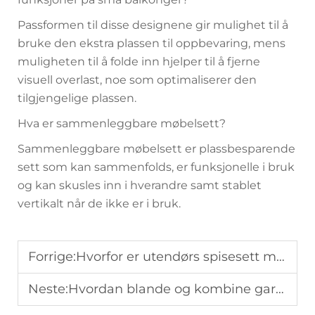
Passformen til disse designene gir mulighet til å
bruke den ekstra plassen til oppbevaring, mens
muligheten til å folde inn hjelper til å fjerne
visuell overlast, noe som optimaliserer den
tilgjengelige plassen.
Hva er sammenleggbare møbelsett?
Sammenleggbare møbelsett er plassbesparende
sett som kan sammenfolds, er funksjonelle i bruk
og kan skusles inn i hverandre samt stablet
vertikalt når de ikke er i bruk.
Forrige:
Hvorfor er utendørs spisesett med plass til åtte populære for store familier?
Neste:
Hvordan blande og kombine garden møbler for et samstemt utendørs uttrykk?