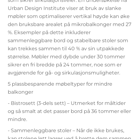
som sikrer sirkulasjonsveier. En undersøkelse fra
Urban Design Institute viser at bruk av slanke
møbler som optimaliserer vertikal høyde kan øke
den bruksbare arealet på mikrobalkonger med 27
%. Eksempler på dette inkluderer
sammenleggbare bord og stabelbare stoler som
kan trekkes sammen til 40 % av sin utpakkede
størrelse. Møbler med dybde under 30 tommer
sikrer en fri bredde på 24 tommer, noe som er
avgjørende for gå- og sirkulasjonsmuligheter.
5 plassbesparende møbeltyper for mindre
balkonger
- Bistrosett (3-dels sett) – Utmerket for måltider
og så smalt at det passer bord på 36 tommer eller
mindre.
- Sammenleggbare stoler – Når de ikke brukes,
kan stolene lett lagres ved å brette dem sammen