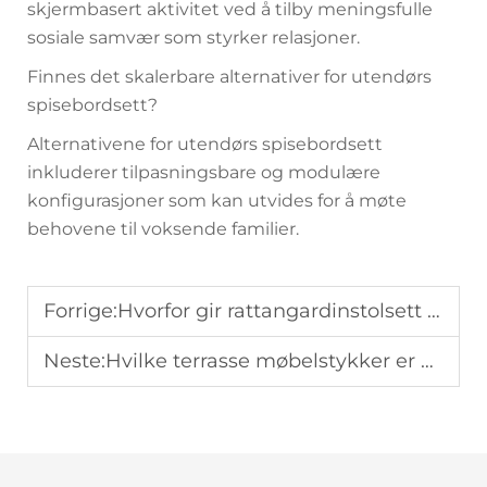
skjermbasert aktivitet ved å tilby meningsfulle
sosiale samvær som styrker relasjoner.
Finnes det skalerbare alternativer for utendørs
spisebordsett?
Alternativene for utendørs spisebordsett
inkluderer tilpasningsbare og modulære
konfigurasjoner som kan utvides for å møte
behovene til voksende familier.
Forrige:
Hvorfor gir rattangardinstolsett med puter bedre komfort?
Neste:
Hvilke terrasse møbelstykker er et måste for små bybalconer?