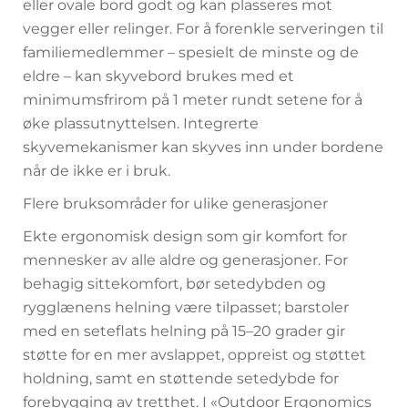
eller ovale bord godt og kan plasseres mot
vegger eller relinger. For å forenkle serveringen til
familiemedlemmer – spesielt de minste og de
eldre – kan skyvebord brukes med et
minimumsfrirom på 1 meter rundt setene for å
øke plassutnyttelsen. Integrerte
skyvemekanismer kan skyves inn under bordene
når de ikke er i bruk.
Flere bruksområder for ulike generasjoner
Ekte ergonomisk design som gir komfort for
mennesker av alle aldre og generasjoner. For
behagig sittekomfort, bør setedybden og
rygglænens helning være tilpasset; barstoler
med en seteflats helning på 15–20 grader gir
støtte for en mer avslappet, oppreist og støttet
holdning, samt en støttende setedybde for
forebygging av tretthet. I «Outdoor Ergonomics