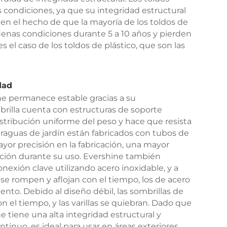
ondiciones, ya que su integridad estructural
en el hecho de que la mayoría de los toldos de
as condiciones durante 5 a 10 años y pierden
s el caso de los toldos de plástico, que son las
dad
ne permanece estable gracias a su
brilla cuenta con estructuras de soporte
istribución uniforme del peso y hace que resista
l paraguas de jardín están fabricados con tubos de
or precisión en la fabricación, una mayor
ación durante su uso. Evershine también
exión clave utilizando acero inoxidable, y a
 se rompen y aflojan con el tiempo, los de acero
iento. Debido al diseño débil, las sombrillas de
n el tiempo, y las varillas se quiebran. Dado que
e tiene una alta integridad estructural y
tinuo, es ideal para usar en áreas exteriores