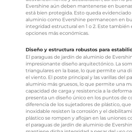
Evershine aún deben mantenerse en buenas c
está bien protegida. Esto queda evidenciado 
aluminio como Evershine permanecen en buen
integridad estructural en 1 o 2. Este también e
opciones más económicas.
Diseño y estructura robustos para estabili
El paraguas de jardín de aluminio de Evershi
impresionante diseño arquitectónico. La som
triangulares en la base, lo que permite una d
el viento. El poste principal y las varillas de
aluminio más gruesos, lo que permite una may
capacidad de carga y resistencia a la deform
presenta un diseño único en los puntos de con
diferencia de los sujetadores de plástico, que
inoxidable resisten la corrosión y el debilitam
plástico se rompen y aflojan en las uniones co
el paraguas de jardín de aluminio de Evershin
mantiene dicha integridad a pesar del uso con