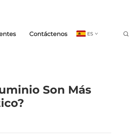
entes
Contáctenos
ES
luminio Son Más
ico?