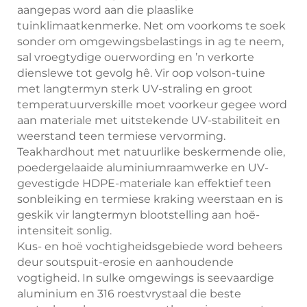
aangepas word aan die plaaslike
tuinklimaatkenmerke. Net om voorkoms te soek
sonder om omgewingsbelastings in ag te neem,
sal vroegtydige ouerwording en ’n verkorte
dienslewe tot gevolg hê. Vir oop volson-tuine
met langtermyn sterk UV-straling en groot
temperatuurverskille moet voorkeur gegee word
aan materiale met uitstekende UV-stabiliteit en
weerstand teen termiese vervorming.
Teakhardhout met natuurlike beskermende olie,
poedergelaaide aluminiumraamwerke en UV-
gevestigde HDPE-materiale kan effektief teen
sonbleiking en termiese kraking weerstaan en is
geskik vir langtermyn blootstelling aan hoë-
intensiteit sonlig.
Kus- en hoë vochtigheidsgebiede word beheers
deur soutspuit-erosie en aanhoudende
vogtigheid. In sulke omgewings is seevaardige
aluminium en 316 roestvrystaal die beste