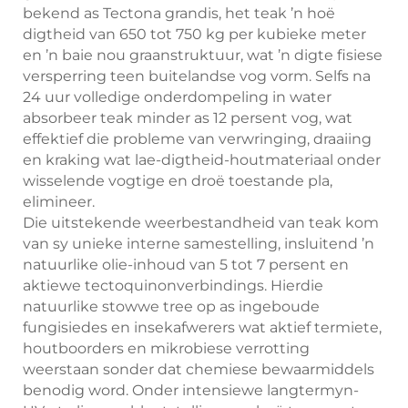
bekend as Tectona grandis, het teak ’n hoë
digtheid van 650 tot 750 kg per kubieke meter
en ’n baie nou graanstruktuur, wat ’n digte fisiese
versperring teen buitelandse vog vorm. Selfs na
24 uur volledige onderdompeling in water
absorbeer teak minder as 12 persent vog, wat
effektief die probleme van verwringing, draaiing
en kraking wat lae-digtheid-houtmateriaal onder
wisselende vogtige en droë toestande pla,
elimineer.
Die uitstekende weerbestandheid van teak kom
van sy unieke interne samestelling, insluitend ’n
natuurlike olie-inhoud van 5 tot 7 persent en
aktiewe tectoquinonverbindings. Hierdie
natuurlike stowwe tree op as ingeboude
fungisiedes en insekafwerers wat aktief termiete,
houtboorders en mikrobiese verrotting
weerstaan sonder dat chemiese bewaarmiddels
benodig word. Onder intensiewe langtermyn-