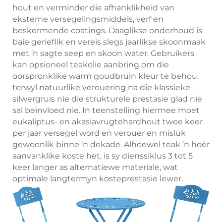
hout en verminder die afhanklikheid van
eksterne versegelingsmiddels, verf en
beskermende coatings. Daaglikse onderhoud is
baie gerieflik en vereis slegs jaarlikse skoonmaak
met ’n sagte seep en skoon water. Gebruikers
kan opsioneel teakolie aanbring om die
oorspronklike warm goudbruin kleur te behou,
terwyl natuurlike verouering na die klassieke
silwergruis nie die strukturele prestasie glad nie
sal beïnvloed nie. In teenstelling hiermee moet
eukaliptus- en akasiavrugtehardhout twee keer
per jaar versegel word en verouer en misluk
gewoonlik binne ’n dekade. Alhoewel teak ’n hoër
aanvanklike koste het, is sy dienssiklus 3 tot 5
keer langer as alternatiewe materiale, wat
optimale langtermyn kosteprestasie lewer.