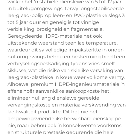
wicker het 'n stabiele dienslewe van 5 tot 12 jaar
in buitelugomgewings, terwyl ongestabiliseerde
lae-graad-polipropileen- en PVC-plastieke slegs 3
tot 5 jaar duur en geneig is tot vinnige
verbleiking, brosigheid en fragmentasie.
Gerecycleerde HDPE-materiale het ook
uitstekende weerstand teen lae temperature,
waardeur dit sy volledige impaksterkte in onder-
nul-omgewings behou en beskerming bied teen
verbryselingsbeskadiging tydens vries-smelt-
siklusse, wat die risiko van skielike versaking van
lae-graad-plastieke in koue weer volkome vermy.
Alhoewel premium HDPE-ingenieursmateriale ’n
effens hoër aanvanklike aankoopkoste het,
elimineer hul lang dienslewe gereelde
vervangingskoste en materiaalverskwending van
lae-kwaliteit produkte. Dit het nie net
omgewingsvriendelike herwinbare eienskappe
nie, maar behou ook ’n konsekwente voorkoms
en strukturele prestasie gedurende die hele