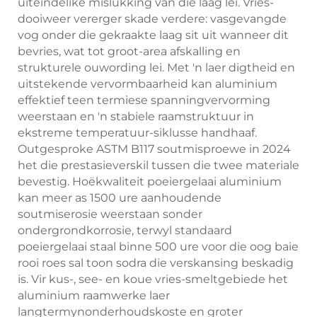
uiteindelike mislukking van die laag lei. Vries-
dooiweer vererger skade verdere: vasgevangde
vog onder die gekraakte laag sit uit wanneer dit
bevries, wat tot groot-area afskalling en
strukturele ouwording lei. Met 'n laer digtheid en
uitstekende vervormbaarheid kan aluminium
effektief teen termiese spanningvervorming
weerstaan en 'n stabiele raamstruktuur in
ekstreme temperatuur-siklusse handhaaf.
Outgesproke ASTM B117 soutmisproewe in 2024
het die prestasieverskil tussen die twee materiale
bevestig. Hoëkwaliteit poeiergelaai aluminium
kan meer as 1500 ure aanhoudende
soutmiserosie weerstaan sonder
ondergrondkorrosie, terwyl standaard
poeiergelaai staal binne 500 ure voor die oog baie
rooi roes sal toon sodra die verskansing beskadig
is. Vir kus-, see- en koue vries-smeltgebiede het
aluminium raamwerke laer
langtermynonderhoudskoste en groter