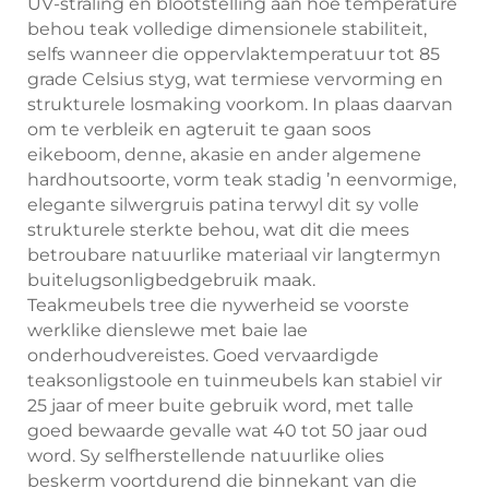
UV-straling en blootstelling aan hoë temperature
behou teak volledige dimensionele stabiliteit,
selfs wanneer die oppervlaktemperatuur tot 85
grade Celsius styg, wat termiese vervorming en
strukturele losmaking voorkom. In plaas daarvan
om te verbleik en agteruit te gaan soos
eikeboom, denne, akasie en ander algemene
hardhoutsoorte, vorm teak stadig ’n eenvormige,
elegante silwergruis patina terwyl dit sy volle
strukturele sterkte behou, wat dit die mees
betroubare natuurlike materiaal vir langtermyn
buitelugsonligbedgebruik maak.
Teakmeubels tree die nywerheid se voorste
werklike dienslewe met baie lae
onderhoudvereistes. Goed vervaardigde
teaksonligstoole en tuinmeubels kan stabiel vir
25 jaar of meer buite gebruik word, met talle
goed bewaarde gevalle wat 40 tot 50 jaar oud
word. Sy selfherstellende natuurlike olies
beskerm voortdurend die binnekant van die