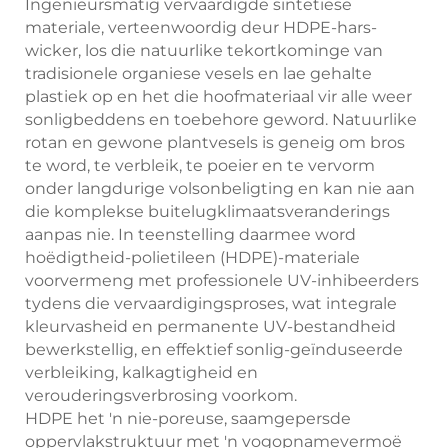
Ingenieursmatig vervaardigde sintetiese
materiale, verteenwoordig deur HDPE-hars-
wicker, los die natuurlike tekortkominge van
tradisionele organiese vesels en lae gehalte
plastiek op en het die hoofmateriaal vir alle weer
sonligbeddens en toebehore geword. Natuurlike
rotan en gewone plantvesels is geneig om bros
te word, te verbleik, te poeier en te vervorm
onder langdurige volsonbeligting en kan nie aan
die komplekse buitelugklimaatsveranderings
aanpas nie. In teenstelling daarmee word
hoëdigtheid-polietileen (HDPE)-materiale
voorvermeng met professionele UV-inhibeerders
tydens die vervaardigingsproses, wat integrale
kleurvasheid en permanente UV-bestandheid
bewerkstellig, en effektief sonlig-geïnduseerde
verbleiking, kalkagtigheid en
verouderingsverbrosing voorkom.
HDPE het 'n nie-poreuse, saamgepersde
oppervlakstruktuur met 'n vogopnamevermoë