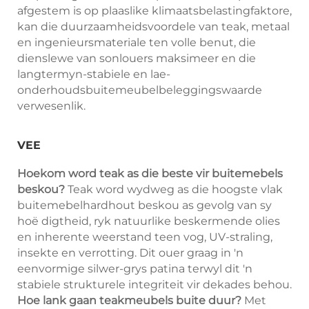
afgestem is op plaaslike klimaatsbelastingfaktore,
kan die duurzaamheidsvoordele van teak, metaal
en ingenieursmateriale ten volle benut, die
dienslewe van sonlouers maksimeer en die
langtermyn-stabiele en lae-
onderhoudsbuitemeubelbeleggingswaarde
verwesenlik.
VEE
Hoekom word teak as die beste vir buitemebels
beskou?
Teak word wydweg as die hoogste vlak
buitemebelhardhout beskou as gevolg van sy
hoë digtheid, ryk natuurlike beskermende olies
en inherente weerstand teen vog, UV-straling,
insekte en verrotting. Dit ouer graag in 'n
eenvormige silwer-grys patina terwyl dit 'n
stabiele strukturele integriteit vir dekades behou.
Hoe lank gaan teakmeubels buite duur?
Met