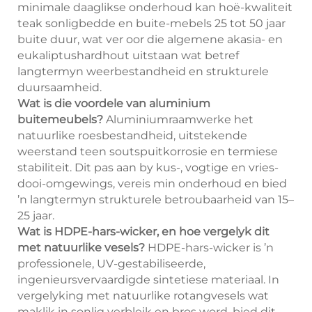
minimale daaglikse onderhoud kan hoë-kwaliteit
teak sonligbedde en buite-mebels 25 tot 50 jaar
buite duur, wat ver oor die algemene akasia- en
eukaliptushardhout uitstaan wat betref
langtermyn weerbestandheid en strukturele
duursaamheid.
Wat is die voordele van aluminium
buitemeubels?
Aluminiumraamwerke het
natuurlike roesbestandheid, uitstekende
weerstand teen soutspuitkorrosie en termiese
stabiliteit. Dit pas aan by kus-, vogtige en vries-
dooi-omgewings, vereis min onderhoud en bied
’n langtermyn strukturele betroubaarheid van 15–
25 jaar.
Wat is HDPE-hars-wicker, en hoe vergelyk dit
met natuurlike vesels?
HDPE-hars-wicker is ’n
professionele, UV-gestabiliseerde,
ingenieursvervaardigde sintetiese materiaal. In
vergelyking met natuurlike rotangvesels wat
maklik in sonlig verbleik en bros word, bied dit