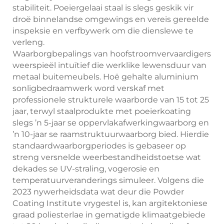
stabiliteit. Poeiergelaai staal is slegs geskik vir
droë binnelandse omgewings en vereis gereelde
inspeksie en verfbywerk om die dienslewe te
verleng.
Waarborgbepalings van hoofstroomvervaardigers
weerspieël intuïtief die werklike lewensduur van
metaal buitemeubels. Hoë gehalte aluminium
sonligbedraamwerk word verskaf met
professionele strukturele waarborde van 15 tot 25
jaar, terwyl staalprodukte met poeierkoating
slegs ’n 5-jaar se oppervlakafwerkingwaarborg en
’n 10-jaar se raamstruktuurwaarborg bied. Hierdie
standaardwaarborgperiodes is gebaseer op
streng versnelde weerbestandheidstoetse wat
dekades se UV-straling, vogerosie en
temperatuurveranderings simuleer. Volgens die
2023 nywerheidsdata wat deur die Powder
Coating Institute vrygestel is, kan argitektoniese
graad poliesterlae in gematigde klimaatgebiede