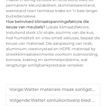
permanent kleurstabiliteit, skimmelweerstand,
weerstand teen termiese krake en ’n baie langer
buitedienslewe.
Hoe beïnvloed klimaatspanningsfaktore die
keuse van meubels?
Lokale klimaatsfaktore,
insluitend sterk UV-strale, soutmis van die kus,
hoë humiditeit en vries-smelt-siklusse, bepaal die
keuse van materiaal. Die aanpassing van teak,
aluminium, roestvrystaal en HDPE-materiaal by
streekklimaatskenmerke voorkom ouerwording,
korrosie, kraking en skimmelprobleme, wat
langdurige sonligbankprestasie verseker.
Vorige:
Watter materiale maak sonligstoole weerstandwaardig teen UV-strale en reën?
Volgende:
Watter sonluikontwerp bied die beste gemak vir ontspanning langs die swembad?