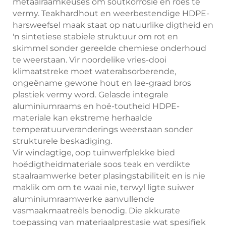
metaalraamkeuses om soutkorrosie en roes te
vermy. Teakhardhout en weerbestendige HDPE-
harsweefsel maak staat op natuurlike digtheid en
'n sintetiese stabiele struktuur om rot en
skimmel sonder gereelde chemiese onderhoud
te weerstaan. Vir noordelike vries-dooi
klimaatstreke moet waterabsorberende,
ongeëname gewone hout en lae-graad bros
plastiek vermy word. Gelasde integrale
aluminiumraams en hoë-toutheid HDPE-
materiale kan ekstreme herhaalde
temperatuurveranderings weerstaan sonder
strukturele beskadiging.
Vir windagtige, oop tuinwerfplekke bied
hoëdigtheidmateriale soos teak en verdikte
staalraamwerke beter plasingstabiliteit en is nie
maklik om om te waai nie, terwyl ligte suiwer
aluminiumraamwerke aanvullende
vasmaakmaatreëls benodig. Die akkurate
toepassing van materiaalprestasie wat spesifiek