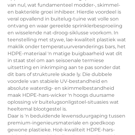
van nul, wat fundamenteel modder-, skimmel-
en bakteriële groei inhibeer. Hierdie voordeel is
veral opvallend in buitelug-tuine wat volle son
ontvang en waar gereelde sprinklerbesproeiing
en wisselende nat-droog-siklusse voorkom. In
teenstelling met stywe, lae-kwaliteit plastiek wat
maklik onder temperatuurveranderings bars, het
HDPE-materiaal 'n matige buigbaarheid wat dit
in staat stel om aan seisoenale termiese
uitsetting en inkrimping aan te pas sonder dat
dit bars of strukturele skade ly. Die dubbele
voordele van stabiele UV-bestandheid en
absolute waterdig- en skimmelbestandheid
maak HDPE-hars-wicker 'n hoogs duursame
oplossing vir buitelugsonligstoel-situasies wat
heeltemal blootgestel is.
Daar is 'n beduidende lewensduurgaping tussen
premium-ingenieursmateriale en goedkoop
gewone plastieke. Hoë-kwaliteit HDPE-hars-