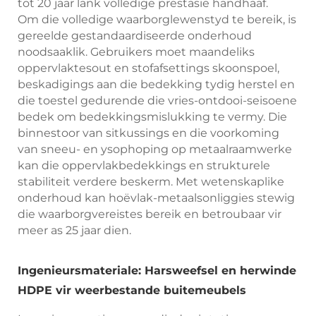
tot 20 jaar lank volledige prestasie handhaaf.
Om die volledige waarborglewenstyd te bereik, is
gereelde gestandaardiseerde onderhoud
noodsaaklik. Gebruikers moet maandeliks
oppervlaktesout en stofafsettings skoonspoel,
beskadigings aan die bedekking tydig herstel en
die toestel gedurende die vries-ontdooi-seisoene
bedek om bedekkingsmislukking te vermy. Die
binnestoor van sitkussings en die voorkoming
van sneeu- en ysophoping op metaalraamwerke
kan die oppervlakbedekkings en strukturele
stabiliteit verdere beskerm. Met wetenskaplike
onderhoud kan hoëvlak-metaalsonliggies stewig
die waarborgvereistes bereik en betroubaar vir
meer as 25 jaar dien.
Ingenieursmateriale: Harsweefsel en herwinde
HDPE vir weerbestande buitemeubels