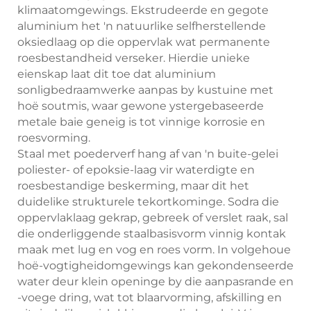
klimaatomgewings. Ekstrudeerde en gegote
aluminium het 'n natuurlike selfherstellende
oksiedlaag op die oppervlak wat permanente
roesbestandheid verseker. Hierdie unieke
eienskap laat dit toe dat aluminium
sonligbedraamwerke aanpas by kustuine met
hoë soutmis, waar gewone ystergebaseerde
metale baie geneig is tot vinnige korrosie en
roesvorming.
Staal met poederverf hang af van 'n buite-gelei
poliester- of epoksie-laag vir waterdigte en
roesbestandige beskerming, maar dit het
duidelike strukturele tekortkominge. Sodra die
oppervlaklaag gekrap, gebreek of verslet raak, sal
die onderliggende staalbasisvorm vinnig kontak
maak met lug en vog en roes vorm. In volgehoue
hoë-vogtigheidomgewings kan gekondenseerde
water deur klein openinge by die aanpasrande en
-voege dring, wat tot blaarvorming, afskilling en