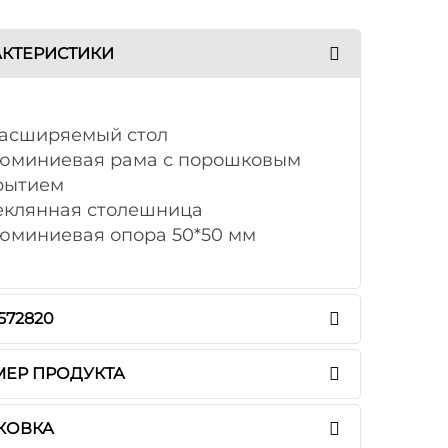
АКТЕРИСТИКИ
*Расширяемый стол
люминиевая рама с порошковым
рытием
теклянная столешница
люминиевая опора 50*50 мм
 572820
МЕР ПРОДУКТА
КОВКА