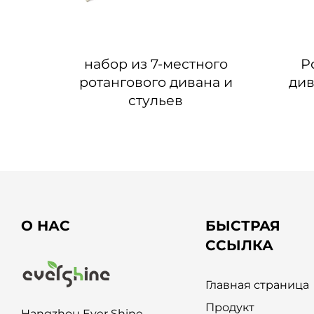
плект
набор из 7-местного
Р
ротангового дивана и
див
стульев
О НАС
БЫСТРАЯ
ССЫЛКА
Главная страница
Продукт
Hangzhou Ever Shine,