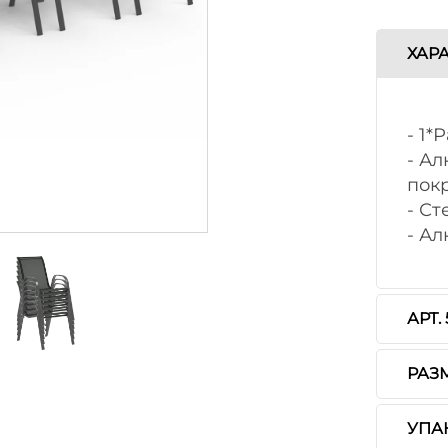
ХАР
- 1
- А
пок
- С
- А
АРТ.
РАЗ
УПА