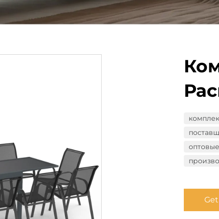
Ком
Ра
комплек
поставщ
оптовые
произво
Get