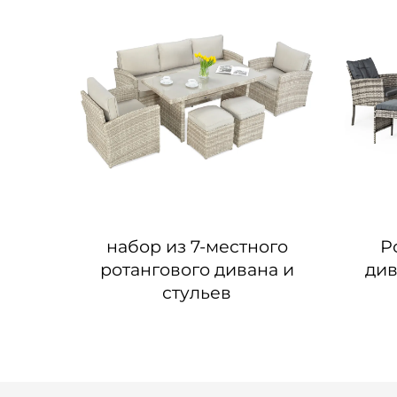
плект
набор из 7-местного
Р
ротангового дивана и
див
стульев