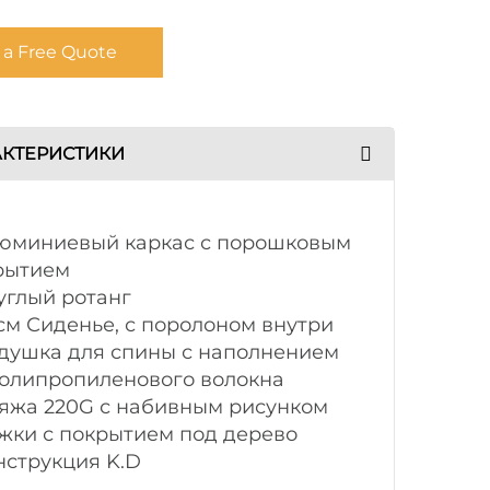
 a Free Quote
АКТЕРИСТИКИ
люминиевый каркас с порошковым
рытием
углый ротанг
 см Сиденье, с поролоном внутри
одушка для спины с наполнением
полипропиленового волокна
ряжа 220G с набивным рисунком
ожки с покрытием под дерево
нструкция K.D