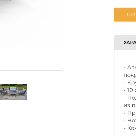
Get
ХАР
- А
пок
- Кр
- 10
- П
из 
- П
- Н
- Ко