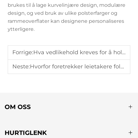
brukes til å lage kurvelinjære design, modulære
design, og ved bruk av ulike polsterfarger og
rammeoverflater kan designene personaliseres
ytterligere.
Forrige:
Hva vedlikehold kreves for å holde hagesvinger i god stand?
Neste:
Hvorfor foretrekker leietakere foldbare hengestoler for midlertidige utendørsområder?
OM OSS
HURTIGLENK