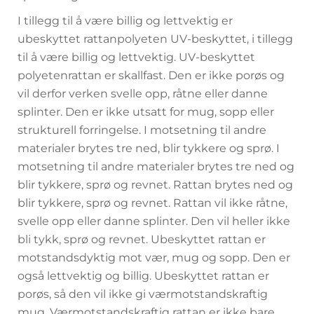
I tillegg til å være billig og lettvektig er
ubeskyttet rattanpolyeten UV-beskyttet, i tillegg
til å være billig og lettvektig. UV-beskyttet
polyetenrattan er skallfast. Den er ikke porøs og
vil derfor verken svelle opp, råtne eller danne
splinter. Den er ikke utsatt for mug, sopp eller
strukturell forringelse. I motsetning til andre
materialer brytes tre ned, blir tykkere og sprø. I
motsetning til andre materialer brytes tre ned og
blir tykkere, sprø og revnet. Rattan brytes ned og
blir tykkere, sprø og revnet. Rattan vil ikke råtne,
svelle opp eller danne splinter. Den vil heller ikke
bli tykk, sprø og revnet. Ubeskyttet rattan er
motstandsdyktig mot vær, mug og sopp. Den er
også lettvektig og billig. Ubeskyttet rattan er
porøs, så den vil ikke gi værmotstandskraftig
mug. Værmotstandskraftig rattan er ikke bare