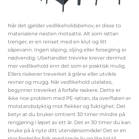
Når det gjelder vedlikeholdsbehov, er disse to
materialene nesten motsatte. Alt som rattan
trenger, er en renset med en klut og litt
såpevann. Ingen sliping, oljing eller forsegling er
nødvendig. Ubehandlet trevirke krever derimot
mer vedlikehold enn det som er praktisk mulig.
Ellers risikerer treverket å gråne eller utvikle
revner og mugg. Når vedlikehold utelates,
begynner treverket å forfalle raskere. Dette er
ikke noe problem med PE-rattan, da overflaten er
motstandsdyktig mot flekker og fuktighet. Det
betyr at du bruker omtrent 30 timer mindre på
rengjøring i løpet av ett år. Det er 30 timer du kan
bruke på å nyte ditt utendørsområde! Det er en
stor fordel for folk med travle liv og lite tid til