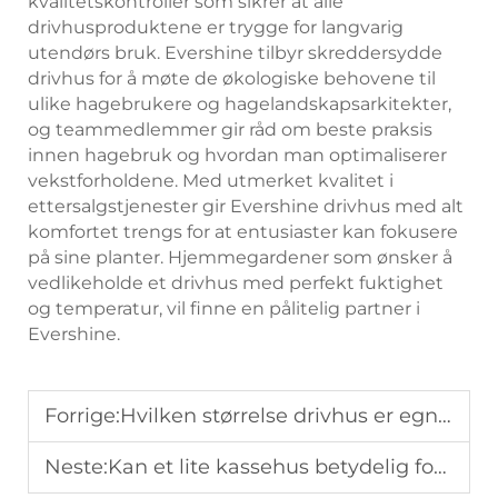
kvalitetskontroller som sikrer at alle
drivhusproduktene er trygge for langvarig
utendørs bruk. Evershine tilbyr skreddersydde
drivhus for å møte de økologiske behovene til
ulike hagebrukere og hagelandskapsarkitekter,
og teammedlemmer gir råd om beste praksis
innen hagebruk og hvordan man optimaliserer
vekstforholdene. Med utmerket kvalitet i
ettersalgstjenester gir Evershine drivhus med alt
komfortet trengs for at entusiaster kan fokusere
på sine planter. Hjemmegardener som ønsker å
vedlikeholde et drivhus med perfekt fuktighet
og temperatur, vil finne en pålitelig partner i
Evershine.
Forrige:
Hvilken størrelse drivhus er egnet for en liten bakgård med grønnsker?
Neste:
Kan et lite kassehus betydelig forlenge vekstsesongen for planter?