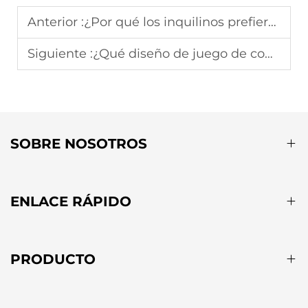
Anterior :
¿Por qué los inquilinos prefieren las sillas colgantes plegables para espacios exteriores temporales?
Siguiente :
¿Qué diseño de juego de comedor para jardín maximiza el espacio en senderos estrechos del jardín?
SOBRE NOSOTROS
ENLACE RÁPIDO
PRODUCTO