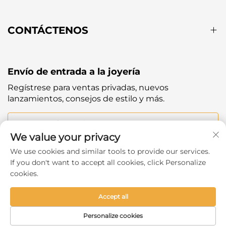
CONTÁCTENOS
Envío de entrada a la joyería
Regístrese para ventas privadas, nuevos
lanzamientos, consejos de estilo y más.
Tu correo electrónico
We value your privacy
We use cookies and similar tools to provide our services.
Subscribe
If you don't want to accept all cookies, click Personalize
cookies.
Accept all
Copyright © 2025 by Hangzhou Ever Shine Outdoor
Personalize cookies
Products Co.,Ltd. -
Política de privacidad