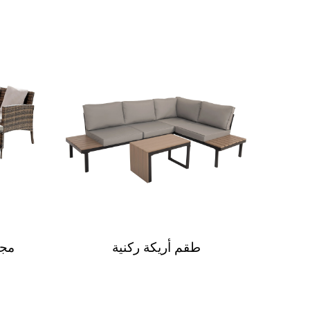
وم
طقم أريكة ركنية
مجم