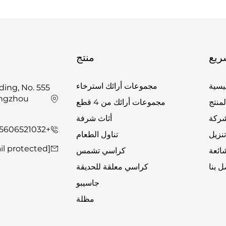
ريع
منتج
يسية
مجموعات أرائك استرخاء
ing, No. 555
angzhou
لمنتج
مجموعات أرائك من 4 قطع
شركة
أثاث شرفة
+86-15606521032
نزيل
تناول الطعام
[email protected]
شائعة
كراسي تشمس
ل بنا
كراسي معلقة للحديقة
جاسيبو
مظلة