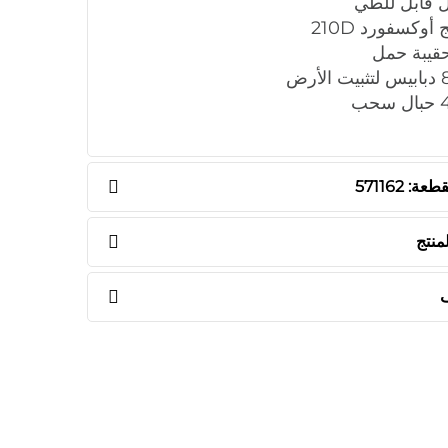
ل قابل للطي
أوكسفورد 210D
حقيبة حمل
ة: 571162
منتج
ف