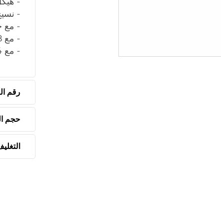
- هيك
- نسيج 
- مع 
- مع 8 دبابيس لتثبيت الأرض
- مع 4 حبال سحب
رقم القطع
حجم ال
التغلي