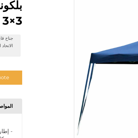
بلكون
3×3 متر
جناح قا
الاتحاد
uote
المواص
- إطا