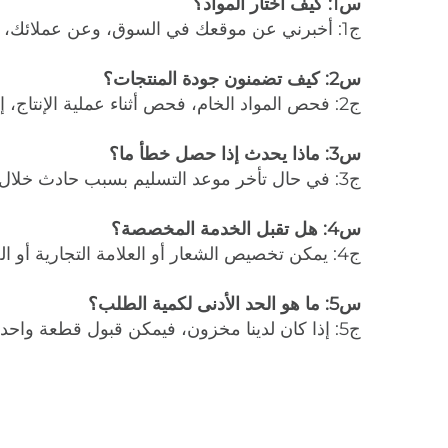
س1: كيف أختار المواد؟
ج1: أخبرني عن موقعك في السوق، وعن عملائك، وسنقوم بتجهيز عرض مناسب لنشاطك.
س2: كيف تضمنون جودة المنتجات؟
ج2: فحص المواد الخام، فحص أثناء عملية الإنتاج، إتمام الإنتاج، فحص العينات.
س3: ماذا يحدث إذا حصل خطأ ما؟
ج3: في حال تأخر موعد التسليم بسبب حادث خلال عملية الإنتاج، فسنقوم بتعويض جميع الخسائر.
س4: هل تقبل الخدمة المخصصة؟
ج4: يمكن تخصيص الشعار أو العلامة التجارية أو الصندوق الخارجي وفقًا لاحتياجات العملاء.
س5: ما هو الحد الأدنى لكمية الطلب؟
ج5: إذا كان لدينا مخزون، فيمكن قبول قطعة واحدة؛ وإذا لم يكن لدينا مخزون، فإن الحد الأدنى لكمية الطلب هو 30-100 قطعة، ويعتمد ذلك على المنتج.