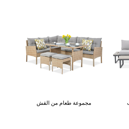
مجموعة طعام من القش
طقم أ