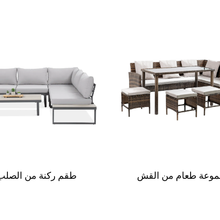
وعة طعام من القش
طقم ركنة من الصلب