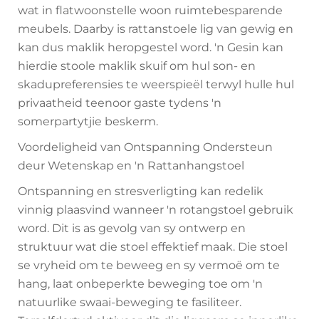
wat in flatwoonstelle woon ruimtebesparende
meubels. Daarby is rattanstoele lig van gewig en
kan dus maklik heropgestel word. 'n Gesin kan
hierdie stoole maklik skuif om hul son- en
skadupreferensies te weerspieël terwyl hulle hul
privaatheid teenoor gaste tydens 'n
somerpartytjie beskerm.
Voordeligheid van Ontspanning Ondersteun
deur Wetenskap en 'n Rattanhangstoel
Ontspanning en stresverligting kan redelik
vinnig plaasvind wanneer 'n rotangstoel gebruik
word. Dit is as gevolg van sy ontwerp en
struktuur wat die stoel effektief maak. Die stoel
se vryheid om te beweeg en sy vermoë om te
hang, laat onbeperkte beweging toe om 'n
natuurlike swaai-beweging te fasiliteer.