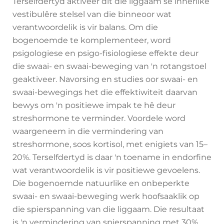
Terselfdertyd aktiveer dit die liggaam se innerlike
vestibulêre stelsel van die binneoor wat
verantwoordelik is vir balans. Om die
bogenoemde te komplementeer, word
psigologiese en psigo-fisiologiese effekte deur
die swaai- en swaai-beweging van 'n rotangstoel
geaktiveer. Navorsing en studies oor swaai- en
swaai-bewegings het die effektiwiteit daarvan
bewys om 'n positiewe impak te hê deur
streshormone te verminder. Voordele word
waargeneem in die vermindering van
streshormone, soos kortisol, met enigiets van 15–
20%. Terselfdertyd is daar 'n toename in endorfine
wat verantwoordelik is vir positiewe gevoelens.
Die bogenoemde natuurlike en onbeperkte
swaai- en swaai-beweging werk hoofsaaklik op
die spierspanning van die liggaam. Die resultaat
is 'n vermindering van spierspanning met 30%.