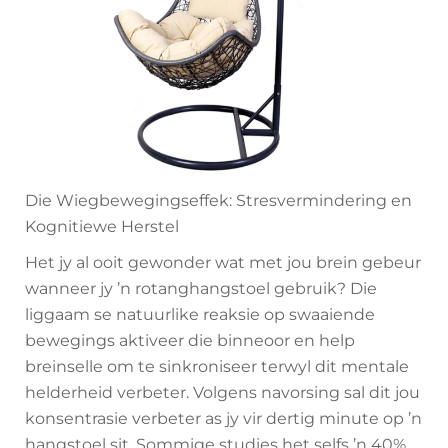
Die Wiegbewegingseffek: Stresvermindering en
Kognitiewe Herstel
Het jy al ooit gewonder wat met jou brein gebeur
wanneer jy ’n rotanghangstoel gebruik? Die
liggaam se natuurlike reaksie op swaaiende
bewegings aktiveer die binneoor en help
breinselle om te sinkroniseer terwyl dit mentale
helderheid verbeter. Volgens navorsing sal dit jou
konsentrasie verbeter as jy vir dertig minute op ’n
hangstoel sit. Sommige studies het selfs ’n 40%