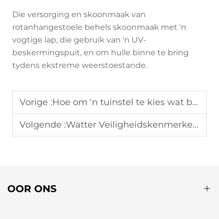
Die versorging en skoonmaak van
rotanhangestoele behels skoonmaak met 'n
vogtige lap, die gebruik van 'n UV-
beskermingspuit, en om hulle binne te bring
tydens ekstreme weerstoestande.
Vorige :
Hoe om 'n tuinstel te kies wat beide ontspanning en vermaak ondersteun?
Volgende :
Watter Veiligheidskenmerke moet 'n Hoë-kwaliteit Rotanhangstoel hê?
OOR ONS