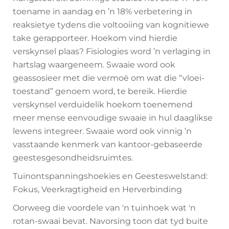
toename in aandag en ’n 18% verbetering in
reaksietye tydens die voltooiing van kognitiewe
take gerapporteer. Hoekom vind hierdie
verskynsel plaas? Fisiologies word ’n verlaging in
hartslag waargeneem. Swaaie word ook
geassosieer met die vermoë om wat die “vloei-
toestand” genoem word, te bereik. Hierdie
verskynsel verduidelik hoekom toenemend
meer mense eenvoudige swaaie in hul daaglikse
lewens integreer. Swaaie word ook vinnig ’n
vasstaande kenmerk van kantoor-gebaseerde
geestesgesondheidsruimtes.
Tuinontspanningshoekies en Geesteswelstand:
Fokus, Veerkragtigheid en Herverbinding
Oorweeg die voordele van 'n tuinhoek wat 'n
rotan-swaai bevat. Navorsing toon dat tyd buite