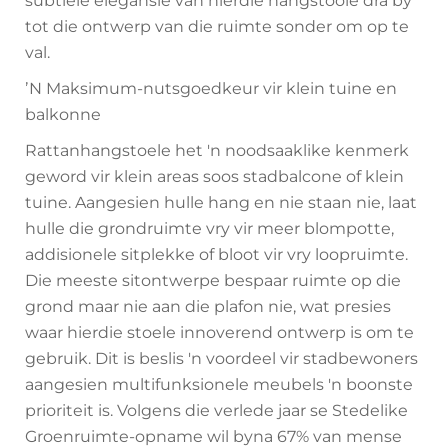
subtiele elegansie van hierdie hangstoole dra by
tot die ontwerp van die ruimte sonder om op te
val.
ʼN Maksimum-nutsgoedkeur vir klein tuine en
balkonne
Rattanhangstoele het 'n noodsaaklike kenmerk
geword vir klein areas soos stadbalcone of klein
tuine. Aangesien hulle hang en nie staan nie, laat
hulle die grondruimte vry vir meer blompotte,
addisionele sitplekke of bloot vir vry loopruimte.
Die meeste sitontwerpe bespaar ruimte op die
grond maar nie aan die plafon nie, wat presies
waar hierdie stoele innoverend ontwerp is om te
gebruik. Dit is beslis 'n voordeel vir stadbewoners
aangesien multifunksionele meubels 'n boonste
prioriteit is. Volgens die verlede jaar se Stedelike
Groenruimte-opname wil byna 67% van mense