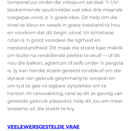
temperatuur onder die vriespunt sal daal. ’n UV-
beskermende spuitmiddel wat elke drie maande
toegepas word, is ’n goeie idee. Dit help om die
stoel se kleur en vesels in goeie toestand te hou
en voorkom dat dit begin uitval. Vir sintetiese
rotan is ’n groot voordeel die ligtheid en
roesbestandheid. Dit maak die stoele baie maklik
om buite na verskillende plekke te skuif — of dit
nou die balkon, agtertuin of selfs onder ’n pergola
is. Jy kan hierdie stoele gereeld rondskuif om die
slytasie van gebruik gelykmatig te versprei en
om tyd te gee vir sigbare slytplekke om te
herstel. Vir verswakking, veral as dit as gevolg van
gereelde gebruik plaasvind, help dit jou om meer
seisoene uit die stoele te kry.
VEELEWERSGESTELDE VRAE