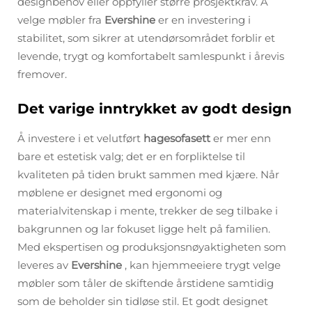
designbehov eller oppfyller større prosjektkrav. Å
velge møbler fra
Evershine
er en investering i
stabilitet, som sikrer at utendørsområdet forblir et
levende, trygt og komfortabelt samlespunkt i årevis
fremover.
Det varige inntrykket av godt design
Å investere i et velutført
hagesofasett
er mer enn
bare et estetisk valg; det er en forpliktelse til
kvaliteten på tiden brukt sammen med kjære. Når
møblene er designet med ergonomi og
materialvitenskap i mente, trekker de seg tilbake i
bakgrunnen og lar fokuset ligge helt på familien.
Med ekspertisen og produksjonsnøyaktigheten som
leveres av
Evershine
, kan hjemmeeiere trygt velge
møbler som tåler de skiftende årstidene samtidig
som de beholder sin tidløse stil. Et godt designet