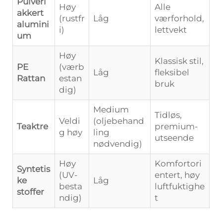
Pulverl
Høy
Alle
akkert
(rustfr
Låg
værforhold,
alumini
i)
lettvekt
um
Høy
Klassisk stil,
PE
(værb
Låg
fleksibel
Rattan
estan
bruk
dig)
Medium
Tidløs,
Veldi
(oljebehand
Teaktre
premium-
g høy
ling
utseende
nødvendig)
Høy
Komfortori
Syntetis
(UV-
entert, høy
ke
Låg
besta
luftfuktighe
stoffer
ndig)
t