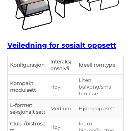
Veiledning for sosialt oppsett
Interaksj
Konfigurasjon
Ideell romtype
onsnivå
Liten
Kompakt
Høy
balkong/smal
modulsett
terrasse
L-formet
Medium
Hjørneoppsett
seksjonalt sett
Club-/bistrose
Intim
Høy
tt
hjørne/forstue