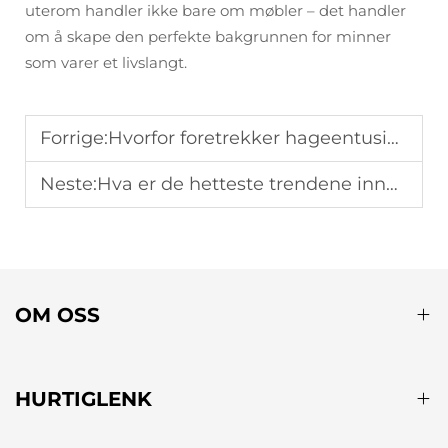
uterom handler ikke bare om møbler – det handler
om å skape den perfekte bakgrunnen for minner
som varer et livslangt.
Forrige:
Hvorfor foretrekker hageentusiaster hjørnesofasett for små hager?
Neste:
Hva er de hetteste trendene innen utendørs møbler denne sommeren?
OM OSS
HURTIGLENK