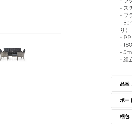
- 
- 
- 
- 
り）
- 
- 1
- 
- 
品番: 
ポー
梱包