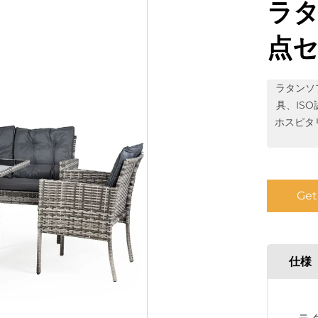
ラタ
点
ラタンソ
具、IS
ホスピタ
Get
仕様