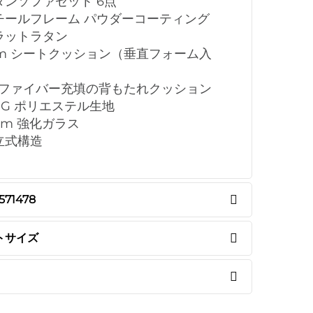
ラタンソファセット 6点
スチールフレーム パウダーコーティング
フラットラタン
5cm シートクッション（垂直フォーム入
PPファイバー充填の背もたれクッション
80G ポリエステル生地
5mm 強化ガラス
組立式構造
571478
トサイズ