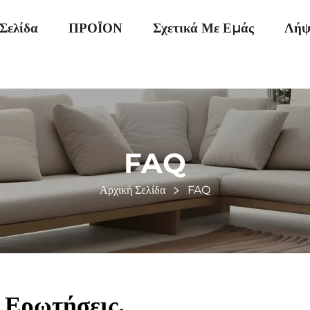
Σελίδα
ΠΡΟΪΌΝ
Σχετικά Με Εμάς
Λήψ
FAQ
Αρχική Σελίδα
FAQ
 Ερωτήσεις.