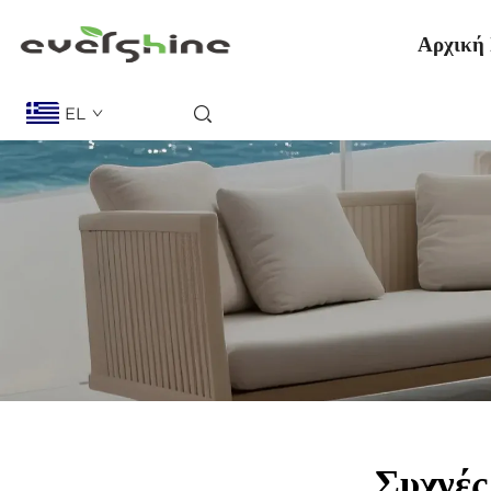
Αρχική 
EL
Συχνές