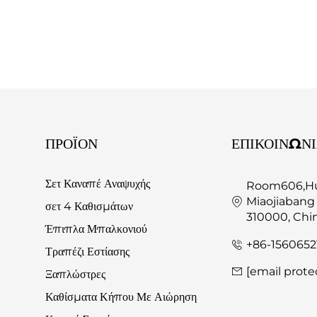
ΠΡΟΪΌΝ
ΕΠΙΚΟΙΝΩΝ
Σετ Καναπέ Αναψυχής
Room606,Hua
Miaojiabang
σετ 4 Καθισμάτων
310000, Chi
Έπιπλα Μπαλκονιού
+86-1560652
Τραπέζι Εστίασης
[email prote
Ξαπλώστρες
Καθίσματα Κήπου Με Αιώρηση