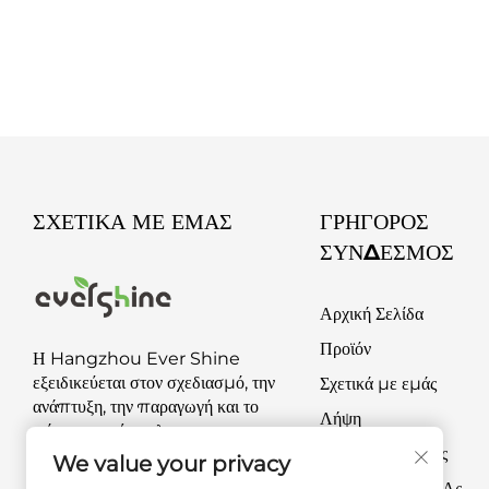
ΣΧΕΤΙΚΆ ΜΕ ΕΜΆΣ
ΓΡΉΓΟΡΟΣ
ΣΎΝΔΕΣΜΟΣ
Αρχική Σελίδα
Προϊόν
Η Hangzhou Ever Shine
εξειδικεύεται στον σχεδιασμό, την
Σχετικά με εμάς
ανάπτυξη, την παραγωγή και το
Λήψη
μάρκετινγκ έπιπλων και
Συχνές Ερωτήσεις
προϊόντων εξωτερικής
We value your privacy
διακόσμησης και αναψυχής.
Επικοινωνία Με Ας