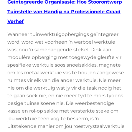
Geïntegreerde Organisasie: Hoe Stoorontwerp
Tuinstelle van Handig na Professionele Graad
Verhef
Wanneer tuinwerktuigopbergings geïntegreer
word, word wat voorheen ’n warboel werktuie
was, nou ’n samehangende stelsel. Dink aan
modulêre opberging met toegewyde gleufte vir
spesifieke werktuie soos snoeisakkies, magnete
om los metaalwerktuie vas te hou, en aangewese
ruimtes vir elk van die ander werktuie. Nie meer
nie om die werktuig wat jy vir die taak nodig het,
te gaan soek nie, en nie meer tyd te mors tydens
besige tuinseisoene nie. Die weerbestendige
kasse en rol-op sakke met versterkte steke om
jou werktuie teen vog te beskerm, is ’n
uitstekende manier om jou roestvrystaalwerktuie