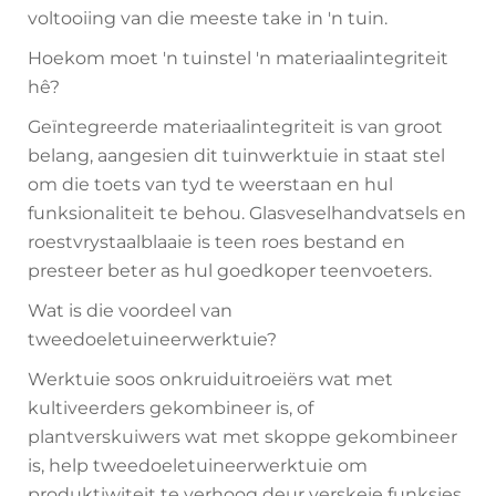
voltooiing van die meeste take in 'n tuin.
Hoekom moet 'n tuinstel 'n materiaalintegriteit
hê?
Geïntegreerde materiaalintegriteit is van groot
belang, aangesien dit tuinwerktuie in staat stel
om die toets van tyd te weerstaan en hul
funksionaliteit te behou. Glasveselhandvatsels en
roestvrystaalblaaie is teen roes bestand en
presteer beter as hul goedkoper teenvoeters.
Wat is die voordeel van
tweedoeletuineerwerktuie?
Werktuie soos onkruiduitroeiërs wat met
kultiveerders gekombineer is, of
plantverskuiwers wat met skoppe gekombineer
is, help tweedoeletuineerwerktuie om
produktiwiteit te verhoog deur verskeie funksies