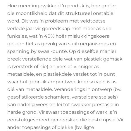
Hoe meer ingewikkeld ’n produk is, hoe groter
die moontlikheid dat dit struktureel onstabiel
word. Dit was ’n probleem met veldtoetse
verlede jaar vir gereedskap met meer as drie
funksies, wat ’n 40% hoër mislukkingskoers
getoon het as gevolg van sluitmeganismes en
spanning by swaai-punte. Op dieselfde manier
breek verstellende dele wat van plastiek gemaak
is (versterk of nie) en verslet vinniger as
metaaldele, en plastiekdele verslet tot ’n punt
waar hul gebruik amper twee keer so veel is as
dié van metaaldele. Veranderings in ontwerp (bv.
gesofistikeerde scharniere, verstelbare stelsels)
kan nadelig wees en lei tot swakker prestasie in
harde grond. Vir swaar toepassings of werk is ’n
eenstukgesmeed gereedskap die beste opsie. Vir
ander toepassings of plekke (bv. ligte