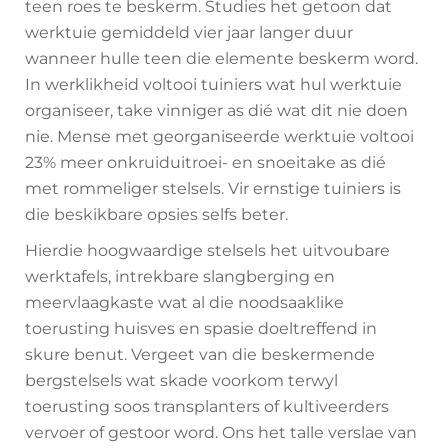
teen roes te beskerm. Studies het getoon dat
werktuie gemiddeld vier jaar langer duur
wanneer hulle teen die elemente beskerm word.
In werklikheid voltooi tuiniers wat hul werktuie
organiseer, take vinniger as dié wat dit nie doen
nie. Mense met georganiseerde werktuie voltooi
23% meer onkruiduitroei- en snoeitake as dié
met rommeliger stelsels. Vir ernstige tuiniers is
die beskikbare opsies selfs beter.
Hierdie hoogwaardige stelsels het uitvoubare
werktafels, intrekbare slangberging en
meervlaagkaste wat al die noodsaaklike
toerusting huisves en spasie doeltreffend in
skure benut. Vergeet van die beskermende
bergstelsels wat skade voorkom terwyl
toerusting soos transplanters of kultiveerders
vervoer of gestoor word. Ons het talle verslae van