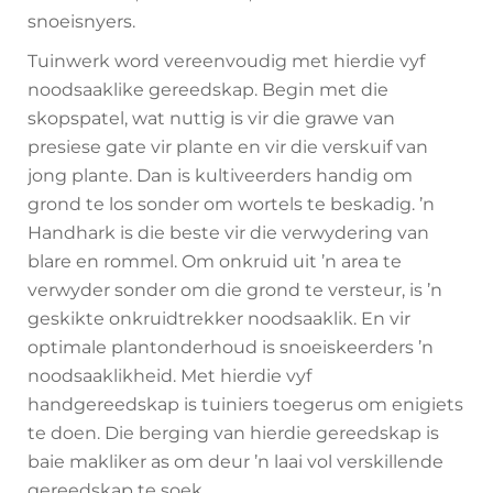
snoeisnyers.
Tuinwerk word vereenvoudig met hierdie vyf
noodsaaklike gereedskap. Begin met die
skopspatel, wat nuttig is vir die grawe van
presiese gate vir plante en vir die verskuif van
jong plante. Dan is kultiveerders handig om
grond te los sonder om wortels te beskadig. ’n
Handhark is die beste vir die verwydering van
blare en rommel. Om onkruid uit ’n area te
verwyder sonder om die grond te versteur, is ’n
geskikte onkruidtrekker noodsaaklik. En vir
optimale plantonderhoud is snoeiskeerders ’n
noodsaaklikheid. Met hierdie vyf
handgereedskap is tuiniers toegerus om enigiets
te doen. Die berging van hierdie gereedskap is
baie makliker as om deur ’n laai vol verskillende
gereedskap te soek.