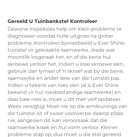
Gereeld U Tuinbankstel Kontroleer
Gewone inspeksies help om klein probleme te
diagnoseer voordat hulle uitgroei na groter
probleme. Kontroleer byvoorbeeld u Ever Shine-
tuinstel vir gekraakte raamwerke, drade wat
moontlik losgeraak het, en of die bene hul
skroewe verloor het. Indien u lose skroewe sien,
gebruik dan lymsel of ’n skroef wat by die bene,
raamwerke en ander dele van die tuinstel pas.
Indien u tekens van roes sien (al is Ever Shine
bekend vir hul roesbestandige raamwerke) en
daar baie roes is, moet u dit met verf opdateer.
Wees versigtig! Moet nie op die armleunings van
die tuinstel sit of swaar voorwerpe daarop plaas
nie, aangesien dit kan veroorsaak dat die
raamwerke kraak en hul vorm verloor. Kleiner
probleme stap op, dus moet u die stel gereeld