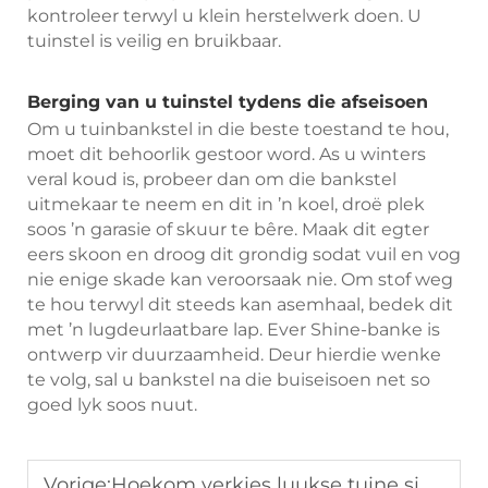
kontroleer terwyl u klein herstelwerk doen. U
tuinstel is veilig en bruikbaar.
Berging van u tuinstel tydens die afseisoen
Om u tuinbankstel in die beste toestand te hou,
moet dit behoorlik gestoor word. As u winters
veral koud is, probeer dan om die bankstel
uitmekaar te neem en dit in ’n koel, droë plek
soos ’n garasie of skuur te bêre. Maak dit egter
eers skoon en droog dit grondig sodat vuil en vog
nie enige skade kan veroorsaak nie. Om stof weg
te hou terwyl dit steeds kan asemhaal, bedek dit
met ’n lugdeurlaatbare lap. Ever Shine-banke is
ontwerp vir duurzaamheid. Deur hierdie wenke
te volg, sal u bankstel na die buiseisoen net so
goed lyk soos nuut.
Vorige:
Hoekom verkies luukse tuine sintetiese rotan-tuinmeubels?