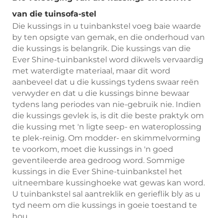
van die tuinsofa-stel
Die kussings in u tuinbankstel voeg baie waarde
by ten opsigte van gemak, en die onderhoud van
die kussings is belangrik. Die kussings van die
Ever Shine-tuinbankstel word dikwels vervaardig
met waterdigte materiaal, maar dit word
aanbeveel dat u die kussings tydens swaar reën
verwyder en dat u die kussings binne bewaar
tydens lang periodes van nie-gebruik nie. Indien
die kussings gevlek is, is dit die beste praktyk om
die kussing met 'n ligte seep- en wateroplossing
te plek-reinig. Om modder- en skimmelvorming
te voorkom, moet die kussings in 'n goed
geventileerde area gedroog word. Sommige
kussings in die Ever Shine-tuinbankstel het
uitneembare kussinghoeke wat gewas kan word.
U tuinbankstel sal aantreklik en gerieflik bly as u
tyd neem om die kussings in goeie toestand te
hou.