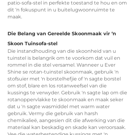
patio-sofa-stel in perfekte toestand te hou en om
dit ‘n fokuspunt in u buitelugwoonruimte te
maak.
Die Belang van Gereelde Skoonmaak vir ‘n
Skoon Tuinsofa-stel
Die instandhouding van die skoonheid van u
tuinstel is belangrik om te voorkom dat vuil en
rommel in die stel versamel. Wanneer u Ever
Shine se rotan-tuinstel skoonmaak, gebruik 'n
stofsuier met 'n borstelhefjie of 'n sagte borstel
om stof, blare en los rotanweefsel van die
kussings te verwyder. Gebruik 'n sagte lap om die
rotanoppervlakke te skoonmaak en maak seker
dat u 'n sagte wasmiddel met warm water
gebruik. Vermy die gebruik van harsh
chemikalieë, aangesien dit die afwerking van die
materiaal kan beskadig en skade kan veroorsaak.
Vee die waterbestendige kussings met 'n