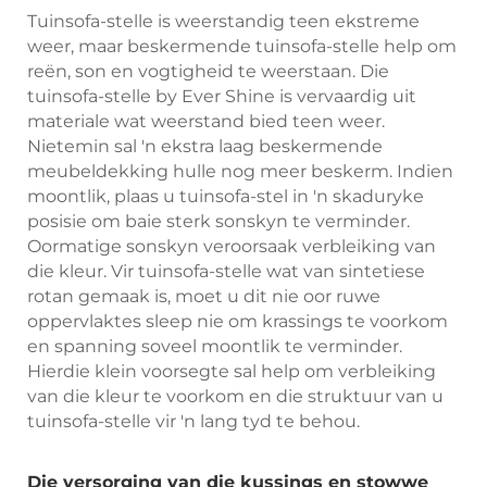
Tuinsofa-stelle is weerstandig teen ekstreme
weer, maar beskermende tuinsofa-stelle help om
reën, son en vogtigheid te weerstaan. Die
tuinsofa-stelle by Ever Shine is vervaardig uit
materiale wat weerstand bied teen weer.
Nietemin sal 'n ekstra laag beskermende
meubeldekking hulle nog meer beskerm. Indien
moontlik, plaas u tuinsofa-stel in 'n skaduryke
posisie om baie sterk sonskyn te verminder.
Oormatige sonskyn veroorsaak verbleiking van
die kleur. Vir tuinsofa-stelle wat van sintetiese
rotan gemaak is, moet u dit nie oor ruwe
oppervlaktes sleep nie om krassings te voorkom
en spanning soveel moontlik te verminder.
Hierdie klein voorsegte sal help om verbleiking
van die kleur te voorkom en die struktuur van u
tuinsofa-stelle vir 'n lang tyd te behou.
Die versorging van die kussings en stowwe