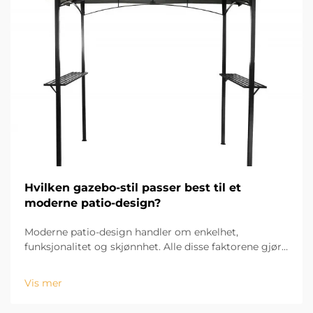
Hvilken gazebo-stil passer best til et
moderne patio-design?
Moderne patio-design handler om enkelhet,
funksjonalitet og skjønnhet. Alle disse faktorene gjør
at designet av en modern markise blir en viktig del av
patio-designet. Den rette markisen gir komfort og
Vis mer
skygge, og er en viktig del av det visuelle designet av
t...