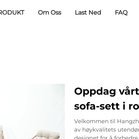
RODUKT
Om Oss
Last Ned
FAQ
Oppdag vår
sofa-sett i r
Velkommen til Hangzho
av høykvalitets utendørs
designet for å forbedre