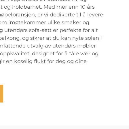
rt og holdbarhet. Med mer enn 10 års
øbelbransjen, er vi dedikerte til å levere
 som imøtekommer ulike smaker og
g utendørs sofa-sett er perfekte for alt
 balkong, og sikrer at du kan nyte solen i
omfattende utvalg av utendørs møbler
toppkvalitet, designet for å tåle vær og
r en koselig flukt for deg og dine