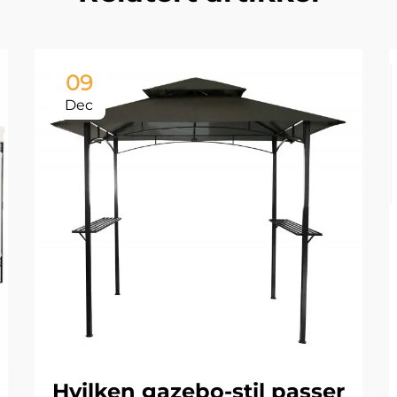
09
Dec
Hvilken gazebo-stil passer