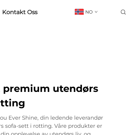
Kontakt Oss
NO
t premium utendørs
otting
u Ever Shine, din ledende leverandør
 sofa-sett i rotting. Våre produkter er
 din opplevelse av utendørs liv, og