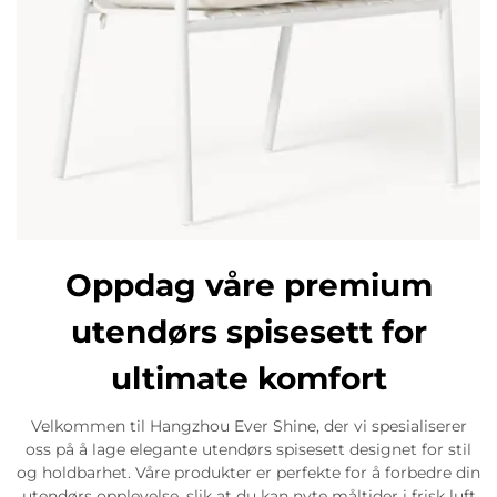
Oppdag våre premium
utendørs spisesett for
ultimate komfort
Velkommen til Hangzhou Ever Shine, der vi spesialiserer
oss på å lage elegante utendørs spisesett designet for stil
og holdbarhet. Våre produkter er perfekte for å forbedre din
utendørs opplevelse, slik at du kan nyte måltider i frisk luft