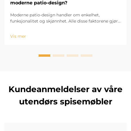
moderne patio-design?
Moderne patio-design handler om enkelhet,
funksjonalitet og skjønnhet. Alle disse faktorene gjør
at designet av en modern markise blir en viktig del av
patio-designet. Den rette markisen gir komfort og
Vis mer
skygge, og er en viktig del av det visuelle designet av
t...
Kundeanmeldelser av våre
utendørs spisemøbler