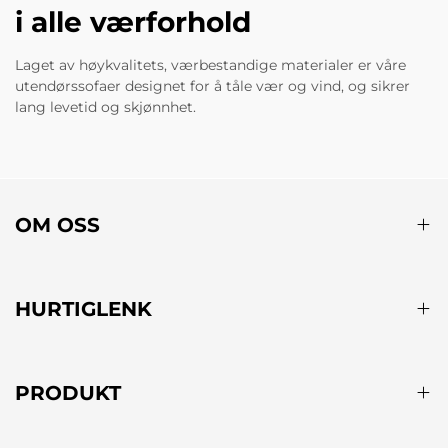
i alle værforhold
Laget av høykvalitets, værbestandige materialer er våre
utendørssofaer designet for å tåle vær og vind, og sikrer
lang levetid og skjønnhet.
OM OSS
HURTIGLENK
PRODUKT