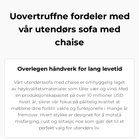
Uovertruffne fordeler med
vår utendørs sofa med
chaise
Overlegen håndverk for lang levetid
Vårt utendørssofa med chaise er omhyggelig laget
av høykvalitetsmaterialer som tåler vær og vind. Med
en produksjonskapasitet på over 10 millioner USD
hvert år, sikrer vår fokus på pålitelig kvalitet at
møblene dine forblir vakre og funksjonelle i mange år
fremover. Hvert stykke er designet for å motstå
misfarging, rust og slitasje, noe som gjør det til et
perfekt valg for utendørs liv.