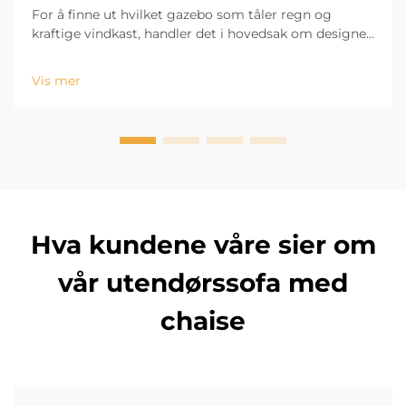
For å finne ut hvilket gazebo som tåler regn og
kraftige vindkast, handler det i hovedsak om designet
og materialene som brukes. Evr Shine Outdoor
Products, som er basert i Hangzhou og har 13 års
Vis mer
erfaring i bransjen, vet at den første delen av
holdbarhet...
Hva kundene våre sier om
vår utendørssofa med
chaise