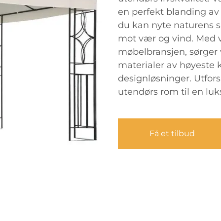
en perfekt blanding av f
du kan nyte naturens s
mot vær og vind. Med v
møbelbransjen, sørger v
materialer av høyeste 
designløsninger. Utfors
utendørs rom til en luks
Få et tilbud