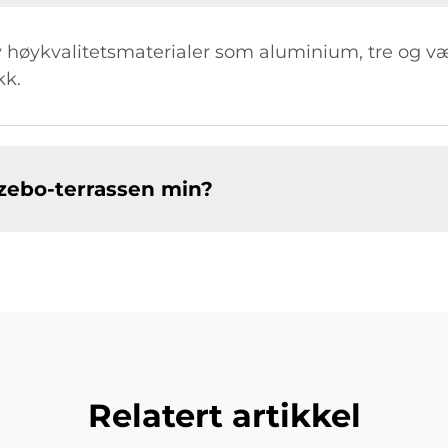
v høykvalitetsmaterialer som aluminium, tre og v
kk.
azebo-terrassen min?
Relatert artikkel