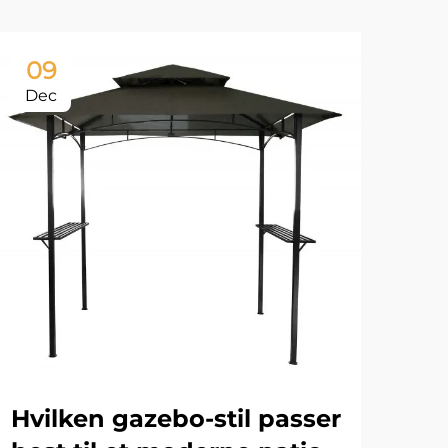
09
1
Dec
De
Hvilken gazebo-stil passer
Ka