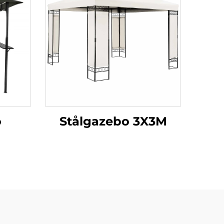
o
Stålgazebo 3X3M