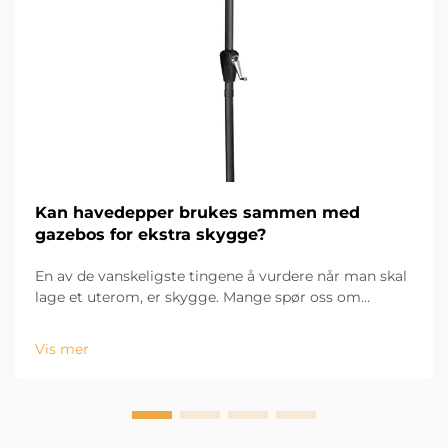
Kan havedepper brukes sammen med
gazebos for ekstra skygge?
En av de vanskeligste tingene å vurdere når man skal
lage et uterom, er skygge. Mange spør oss om
havellepper kan brukes sammen med markiser for å
gi enda mer skygge. Absolutt! Siden
Vis mer
uteplassparasoller er lette å flytte og justere, passer
de...