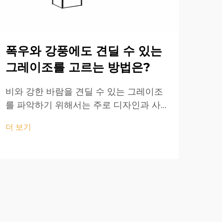
폭우와 강풍에도 견딜 수 있는
야
그레이조를 고르는 방법은?
을
비와 강한 바람을 견딜 수 있는 그레이조
야외
를 파악하기 위해서는 주로 디자인과 사
외관
용된 재료가 중요합니다. 항저우에 기반을
테라
더 보기
더 
둔 Evr Shine 아웃도어 제품은 업계에서
인기
13년의 경험을 보유하고 있으며, 내구성의
에버
첫 번째 요소가 무엇인지 잘 알고 있습니
Eve
다...