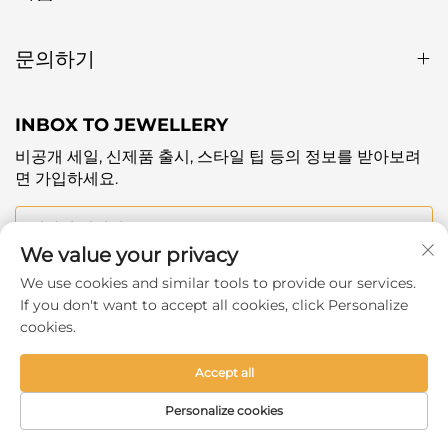
문의하기
INBOX TO JEWELLERY
비공개 세일, 신제품 출시, 스타일 팁 등의 정보를 받아보려
면 가입하세요.
귀하의 이메일
We value your privacy
We use cookies and similar tools to provide our services.
Subscribe
If you don't want to accept all cookies, click Personalize
cookies.
Accept all
Copyright © 2025 by Hangzhou Ever Shine Outdoor
Personalize cookies
Products Co.,Ltd. -
개인정보 보호정책