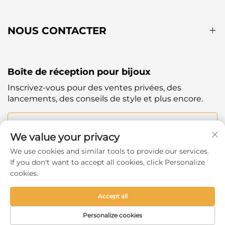
NOUS CONTACTER
Boîte de réception pour bijoux
Inscrivez-vous pour des ventes privées, des
lancements, des conseils de style et plus encore.
Votre Email
We value your privacy
We use cookies and similar tools to provide our services.
Subscribe
If you don't want to accept all cookies, click Personalize
cookies.
Accept all
Copyright © 2025 by Hangzhou Ever Shine Outdoor
Personalize cookies
Products Co.,Ltd. -
Politique de confidentialité