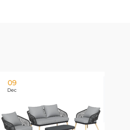
09
1
Dec
De