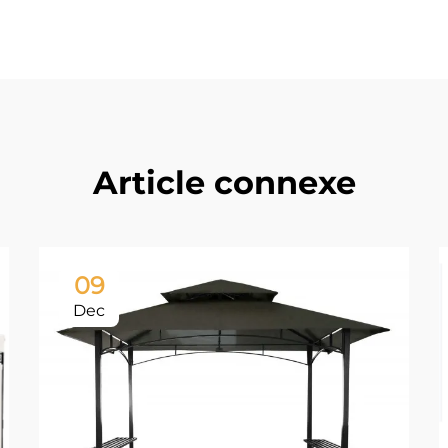
Article connexe
09
Dec