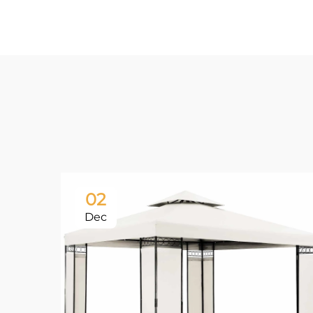
02
Dec