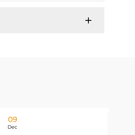
09
1
Dec
De