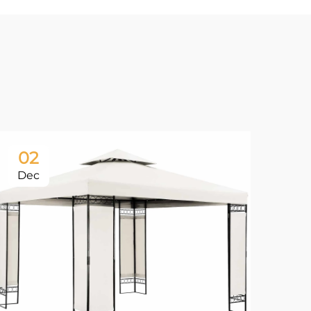
02
0
Dec
De