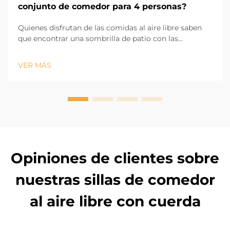
conjunto de comedor para 4 personas?
Quienes disfrutan de las comidas al aire libre saben
que encontrar una sombrilla de patio con las
dimensiones adecuadas para proporcionar sombra a
un juego de comedor para 4 personas puede ser un
VER MÁS
desafío. Si la sombrilla es demasiado pequeña, partes
del juego de comedor quedarán expuestas al sol, pero
si una pat...
Opiniones de clientes sobre
nuestras sillas de comedor
al aire libre con cuerda