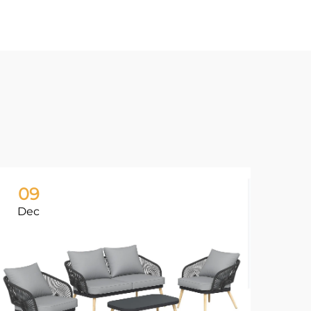
09
1
Dec
De
¿S