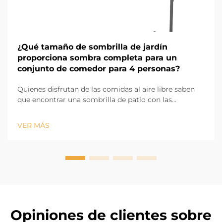
¿Qué tamaño de sombrilla de jardín
proporciona sombra completa para un
conjunto de comedor para 4 personas?
Quienes disfrutan de las comidas al aire libre saben
que encontrar una sombrilla de patio con las
dimensiones adecuadas para proporcionar sombra a
un juego de comedor para 4 personas puede ser un
VER MÁS
desafío. Si la sombrilla es demasiado pequeña, partes
del juego de comedor quedarán expuestas al sol, pero
si una pat...
Opiniones de clientes sobre