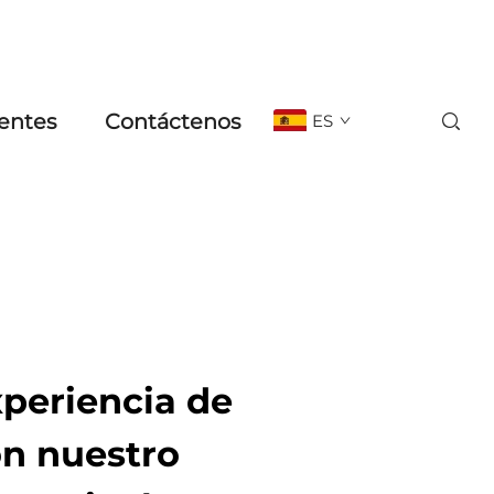
entes
Contáctenos
ES
xperiencia de
on nuestro