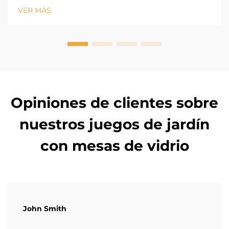
un juego de comedor para 4 personas puede ser un
VER MÁS
desafío. Si la sombrilla es demasiado pequeña, partes
del juego de comedor quedarán expuestas al sol, pero
si una pat...
Opiniones de clientes sobre
nuestros juegos de jardín
con mesas de vidrio
John Smith