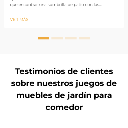
que encontrar una sombrilla de patio con las
dimensiones adecuadas para proporcionar sombra a
un juego de comedor para 4 personas puede ser un
VER MÁS
desafío. Si la sombrilla es demasiado pequeña, partes
del juego de comedor quedarán expuestas al sol, pero
si una pat...
Testimonios de clientes
sobre nuestros juegos de
muebles de jardín para
comedor