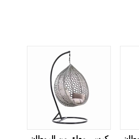
وطان
كرسي معلق من الروطان