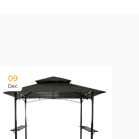
09
Dec