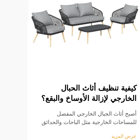
هل ق
مناس
بالب
يمكن 
منطقة
والجا
كيفية تنظيف أثاث الحبال
عرض ا
الخارج
الخارجي لإزالة الأوساخ والبقع؟
الأول
غير م
أصبح أثاث الحبال الخارجي المفضل
الأثاث.
للمساحات الخارجية مثل الباحات والحدائق
ومواقع التخييم، وذلك بفضل مظهره الطبيعي
عرض المزيد
الجذاب ومقاومته للعوامل الجوية وقدرته