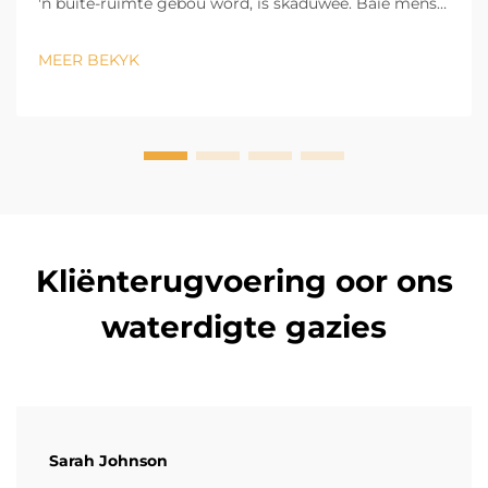
'n buite-ruimte gebou word, is skaduwee. Baie mense
vra ons, kan 'n tuinparasol saam met sambrele
gebruik word om nog meer skaduwee te bied?
MEER BEKYK
Absoluut! Aangesien buite-terrasparasols maklik
beweegbaar en verstelbaar is, hulle fil...
Kliënterugvoering oor ons
waterdigte gazies
Sarah Johnson