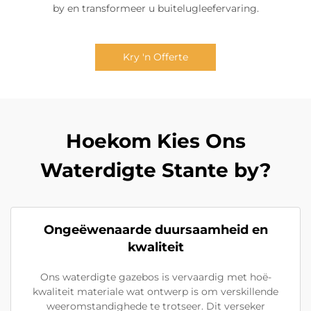
by en transformeer u buitelugleefervaring.
Kry 'n Offerte
Hoekom Kies Ons
Waterdigte Stante by?
Ongeëwenaarde duursaamheid en
kwaliteit
Ons waterdigte gazebos is vervaardig met hoë-
kwaliteit materiale wat ontwerp is om verskillende
weeromstandighede te trotseer. Dit verseker