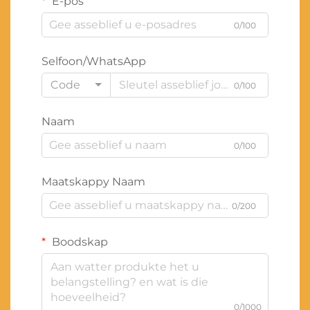
E-pos
0/100
Selfoon/WhatsApp
Code
0/100
Naam
0/100
Maatskappy Naam
0/200
Boodskap
0/1000