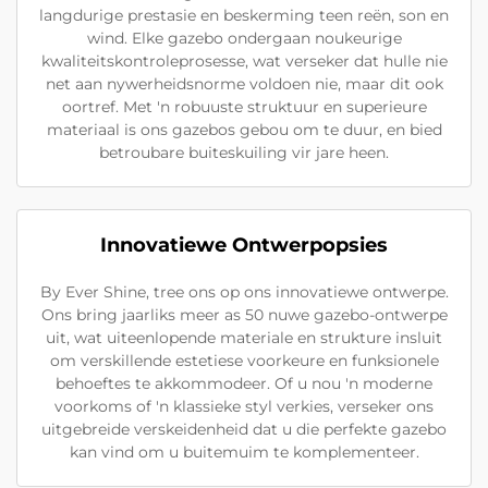
langdurige prestasie en beskerming teen reën, son en
wind. Elke gazebo ondergaan noukeurige
kwaliteitskontroleprosesse, wat verseker dat hulle nie
net aan nywerheidsnorme voldoen nie, maar dit ook
oortref. Met 'n robuuste struktuur en superieure
materiaal is ons gazebos gebou om te duur, en bied
betroubare buiteskuiling vir jare heen.
Innovatiewe Ontwerpopsies
By Ever Shine, tree ons op ons innovatiewe ontwerpe.
Ons bring jaarliks meer as 50 nuwe gazebo-ontwerpe
uit, wat uiteenlopende materiale en strukture insluit
om verskillende estetiese voorkeure en funksionele
behoeftes te akkommodeer. Of u nou 'n moderne
voorkoms of 'n klassieke styl verkies, verseker ons
uitgebreide verskeidenheid dat u die perfekte gazebo
kan vind om u buitemuim te komplementeer.