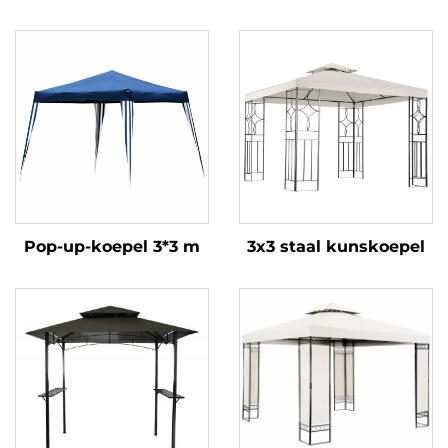
Pop-up-koepel 3*3 m
3x3 staal kunskoepel