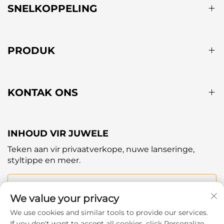
SNELKOPPELING
PRODUK
KONTAK ONS
INHOUD VIR JUWELE
Teken aan vir privaatverkope, nuwe lanseringe,
styltippe en meer.
Jou e-posadres
We value your privacy
We use cookies and similar tools to provide our services.
Subscribe
If you don't want to accept all cookies, click Personalize