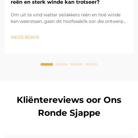
reën en sterk winde kan trotseer?
Om uit te vind watter seilakkers reën en hoë winde
kan weerstaan, gaan dit hoofsaaklik oor die ontwerp
en die materiale wat gebruik word. Evr Shine Outdoor
Products, wat in Hangzhou gevestig is en 13 jaar se
MEER BEKYK
ervaring in die bedryf het, weet dat die eerste deel
van die duursaamheid...
Kliëntereviews oor Ons
Ronde Sjappe